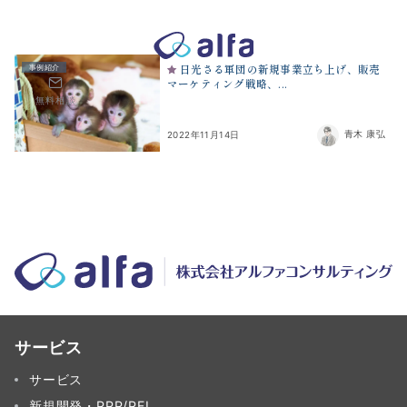
株式会社アルファコンサルティング｜ホテル・旅館・観光業の事業
日光さる軍団の新規事業立ち上げ、販売
事例紹介
マーケティング戦略、...
無料相談
青木 康弘
2022年11月14日
サービス
サービス
新規開発・PPP/PFI