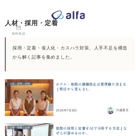
株式会社アルファコンサルティング｜ホテル・旅館・観光業の事業
人材・採用・定着
無料相談
採用・定着・省人化・カスハラ対策。人手不足を構造
から解く記事を集めました。
ホテル・旅館の離職防止は管理職で決まる
人材・採用・定着
｜明日から変える1...
川越貴文
2026年7月8日
旅館の採用と定着をAIで分析する方法｜な
人材・採用・定着
ぜ人が辞めるのか...