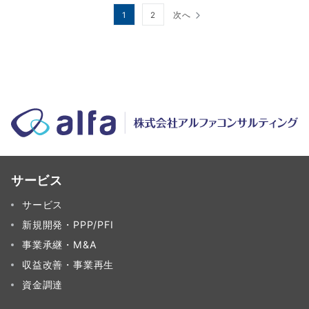
投
1
2
次へ
稿
の
ペ
ー
ジ
送
り
サービス
サービス
新規開発・PPP/PFI
事業承継・M&A
収益改善・事業再生
資金調達