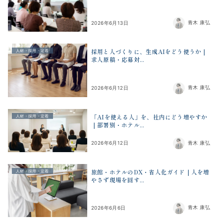
青木 康弘
2026年6月13日
採用と人づくりに、生成AIをどう使うか｜
人材・採用・定着
求人原稿・応募対...
青木 康弘
2026年6月12日
「AIを使える人」を、社内にどう増やすか
人材・採用・定着
｜部署別・ホテル...
青木 康弘
2026年6月12日
旅館・ホテルのDX・省人化ガイド｜人を増
人材・採用・定着
やさず現場を回す...
青木 康弘
2026年6月6日