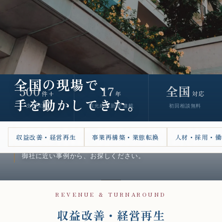
全国の現場で、
500
17
全国
件+
年
対応
手を動かしてきた。
支援実績
観光経済新聞 連載
初回相談無料
収益改善から事業承継、新規開発・PPP/PFIまで。これまで
収益改善・経営再生
事業再構築・業態転換
人材・採用・働
に関わった支援事例を、課題のジャンル別にまとめました。
御社に近い事例から、お探しください。
REVENUE & TURNAROUND
収益改善・経営再生