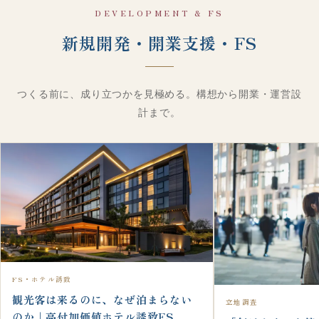
DEVELOPMENT & FS
新規開発・開業支援・FS
つくる前に、成り立つかを見極める。構想から開業・運営設
計まで。
FS・ホテル誘致
観光客は来るのに、なぜ泊まらない
立地調査
のか｜高付加価値ホテル誘致FS