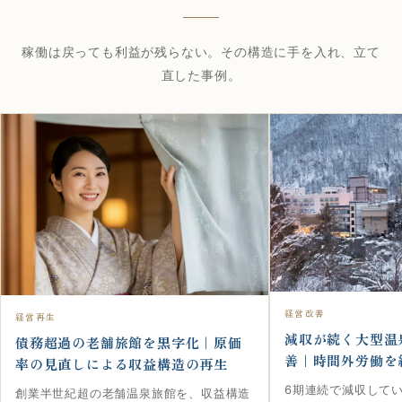
稼働は戻っても利益が残らない。その構造に手を入れ、立て
直した事例。
経営改善
経営再生
減収が続く大型温
債務超過の老舗旅館を黒字化｜原価
善｜時間外労働を
率の見直しによる収益構造の再生
6期連続で減収して
創業半世紀超の老舗温泉旅館を、収益構造