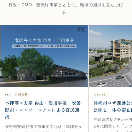
行政・DMO・観光庁事業とともに、地域の拠点を立ち上げ
る。
PPP・公民連携
Park-PFI
本陣等々力家 再生・活用事業｜安曇
沖縄市コザ運動公園
野市・コンソーシアムによる官民連
公園と一体の滞在
携
沖縄県内初のPark-P
8月に開業した「レフ
長野県安曇野市の市重要文化財「本陣等々