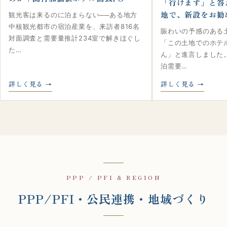
「行けます」と答
地で、新設をお勧
観光客は来るのに泊まらない──ある地方
中核観光都市の宿泊産業を、来訪者816名
賑わいの予感のある
対面調査と需要量推計234室で解きほぐし
「この土地でのホテ
た…
ん」と進言しました
泊需要…
詳しく見る
詳しく見る
PPP / PFI & REGION
PPP/PFI・公民連携・地域づくり