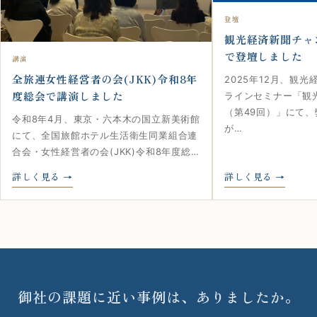
登壇
観光経済新聞チャ
で登壇しました
講演
全旅連女性経営者の会(JKK)令和8年
2025年12月、観
度総会で講演しました
ラインセミナー「観
（第49回）」にて
令和8年4月、東京・六本木の国立新美術館
が…
にて、全国旅館ホテル生活衛生同業組合連
合会・女性経営者の会(JKK)令和8年度総…
詳しく見る
詳しく見る
御社の課題に近い事例は、ありましたか。