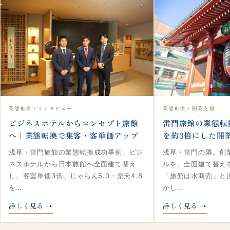
業態転換・インタビュー
業態転換・開業支援
ビジネスホテルからコンセプト旅館
雷門旅館の業態転
へ｜業態転換で集客・客単価アップ
を約3倍にした開
浅草・雷門旅館の業態転換成功事例。ビジ
浅草・雷門の隣。創
ネスホテルから日本旅館へ全面建て替え
ルを、全面建て替え
し、客室単価3倍、じゃらん5.0・楽天4.8
「旅館は水商売」と
を…
かし…
詳しく見る
詳しく見る