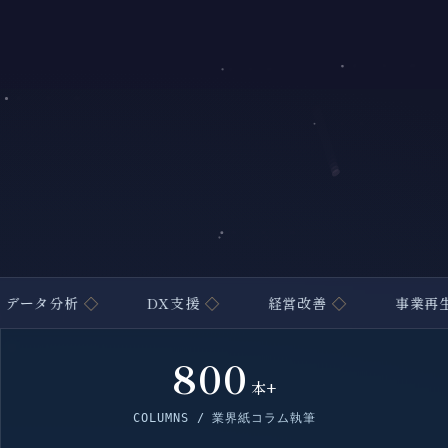
析
◇
DX支援
◇
経営改善
◇
事業再生
◇
800
本+
COLUMNS / 業界紙コラム執筆