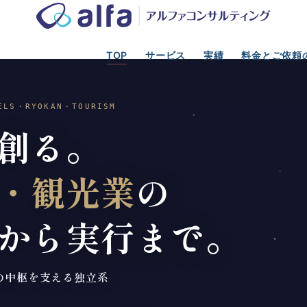
TOP
サービス
実績
料金とご依頼
TELS・RYOKAN・TOURISM
創る。
・観光業
の
から実行まで。
の中枢を支える独立系