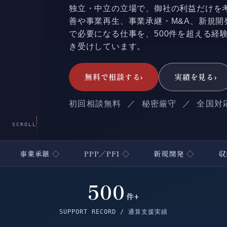
独立・中立の立場で、御社の利益だけを
善や事業再生、事業承継・M&A、新規開
で必要になる仕事を、500件を超える経
き受けしています。
無料で相談する
›
実績を見る
›
初回相談無料 ／ 秘密厳守 ／ 全国対
SCROLL
承継
◇
PPP／PFI
◇
新規開発
◇
収益改善
◇
500
件+
SUPPORT RECORD / 通算支援実績