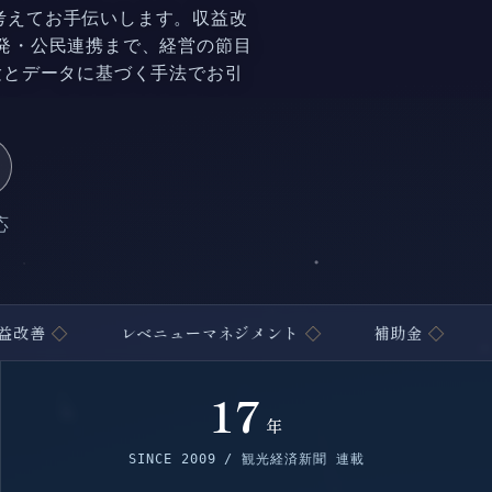
考えてお手伝いします。収益改
発・公民連携まで、経営の節目
験とデータに基づく手法でお引
応
レベニューマネジメント
◇
補助金
◇
データ分
17
年
SINCE 2009 / 観光経済新聞 連載