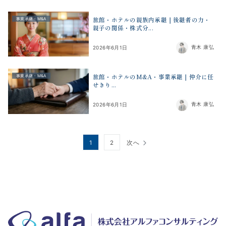
旅館・ホテルの親族内承継｜後継者の力・
事業承継・M&A
親子の関係・株式分...
青木 康弘
2026年6月1日
旅館・ホテルのM&A・事業承継｜仲介に任
事業承継・M&A
せきり...
青木 康弘
2026年6月1日
投
1
2
次へ
稿
の
ペ
ー