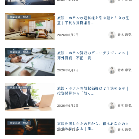
旅館・ホテルの運営権を引き継ぐときの注
事業承継・M&A
意｜不利な賃貸条件...
青木 康弘
2026年6月2日
旅館・ホテル買収のデューデリジェンス｜
事業承継・M&A
簿外債務・不正・賃...
青木 康弘
2026年6月2日
旅館・ホテルの買収価格はどう決めるか｜
事業承継・M&A
投資採算から「買っ...
青木 康弘
2026年6月2日
実印を渡したその日から、宿はあなたのも
事業承継・M&A
のではなくなる｜旅...
青木 康弘
2026年6月2日