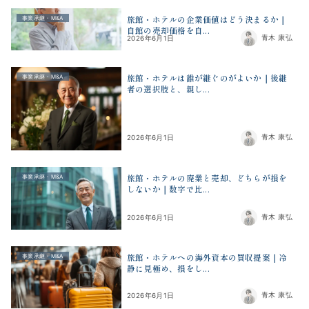
旅館・ホテルの企業価値はどう決まるか｜
事業承継・M&A
自館の売却価格を自...
青木 康弘
2026年6月1日
旅館・ホテルは誰が継ぐのがよいか｜後継
事業承継・M&A
者の選択肢と、親し...
青木 康弘
2026年6月1日
旅館・ホテルの廃業と売却、どちらが損を
事業承継・M&A
しないか｜数字で比...
青木 康弘
2026年6月1日
旅館・ホテルへの海外資本の買収提案｜冷
事業承継・M&A
静に見極め、損をし...
青木 康弘
2026年6月1日