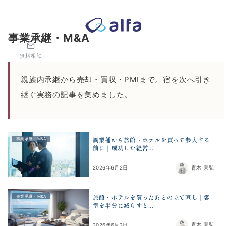
株式会社アルファコンサルティング｜ホテル・旅館・観光業の事業
事業承継・M&A
無料相談
親族内承継から売却・買収・PMIまで。宿を次へ引き
継ぐ実務の記事を集めました。
異業種から旅館・ホテルを買って参入する
事業承継・M&A
前に｜成功した経営...
青木 康弘
2026年6月2日
旅館・ホテルを買ったあとの立て直し｜客
事業承継・M&A
室を半分に減らすと...
青木 康弘
2026年6月2日