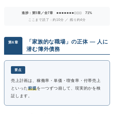
進捗：第5章／全7章
■■■■■■■□□□
71%
ここまで読了：約10分 ／ 残り約4分
「家族的な職場」の正体 ― 人に
第6章
潜む簿外債務
要点
売上計画は、稼働率・単価・喫食率・付帯売上
といった
前提
を一つずつ崩して、現実的かを検
証します。