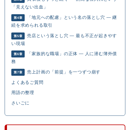
「見えない出血」
「地元への配慮」という名の落とし穴 ― 継
第4章
続を求められる取引
売店という落とし穴 ― 最も不正が起きやす
第5章
い現場
「家族的な職場」の正体 ― 人に潜む簿外債
第6章
務
売上計画の「前提」を一つずつ崩す
第7章
よくあるご質問
用語の整理
さいごに