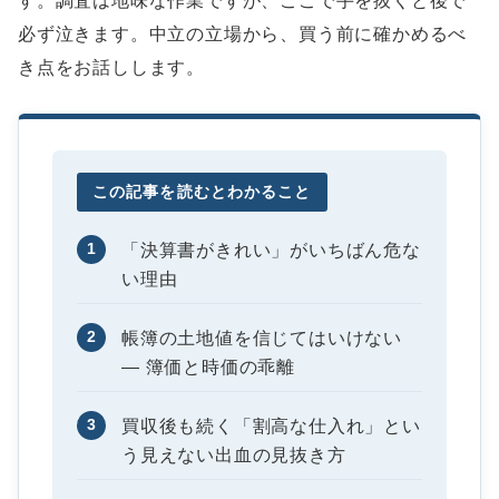
す。調査は地味な作業ですが、ここで手を抜くと後で
必ず泣きます。中立の立場から、買う前に確かめるべ
き点をお話しします。
この記事を読むとわかること
1
「決算書がきれい」がいちばん危な
い理由
2
帳簿の土地値を信じてはいけない
― 簿価と時価の乖離
3
買収後も続く「割高な仕入れ」とい
う見えない出血の見抜き方