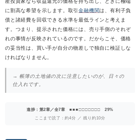
産投資家なら収益還元の価格を持ち出し、ときに極端
に割高な希望を示します。取引
金融機関
は、有利子負
債と諸経費を回収できる水準を最低ラインと考えま
す。つまり、提示された価格には、売り手側のそれぞ
れの事情が反映されているのです。だからこそ、価格
の妥当性は、買い手が自分の物差しで独自に検証しな
ければなりません。
→ 帳簿の土地値の次に注意したいのが、日々の
仕入れです。
進捗：第2章／全7章
■■■□□□□□□□
29%
ここまで読了：約4分 ／ 残り約10分