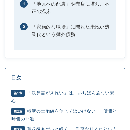
4
「地元への配慮」や売店に潜む、不
正の温床
5
「家族的な職場」に隠れた未払い残
業代という簿外債務
目次
「決算書がきれい」は、いちばん危ない安
第1章
心
帳簿の土地値を信じてはいけない ― 簿価と
第2章
時価の乖離
買収後もずっと続く ― 割高な仕入れという
第3章