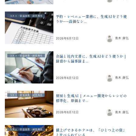
予約・レベニュー業務に、生成AIをどう使
コスト・収益改善・経営再生
うか──高価なシ...
青木 康弘
2026年6月12日
会議と社内文書に、生成AIをどう使うか｜
コスト・収益改善・経営再生
録音から議事録ま...
青木 康弘
2026年6月12日
厨房と生成AI｜メニュー開発からレシピの
コスト・収益改善・経営再生
標準化、原価まで...
青木 康弘
2026年6月12日
値上げできるホテルは、「ひとつ上の宿」
コスト・収益改善・経営再生
と比べられている