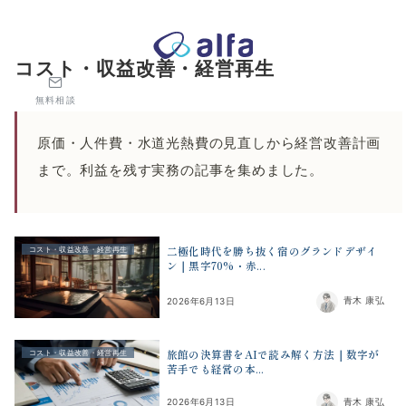
株式会社アルファコンサルティング｜ホテル・旅館・観光業の事業
コスト・収益改善・経営再生
無料相談
原価・人件費・水道光熱費の見直しから経営改善計画
まで。利益を残す実務の記事を集めました。
二極化時代を勝ち抜く宿のグランドデザイ
コスト・収益改善・経営再生
ン｜黒字70%・赤...
青木 康弘
2026年6月13日
旅館の決算書をAIで読み解く方法｜数字が
コスト・収益改善・経営再生
苦手でも経営の本...
青木 康弘
2026年6月13日