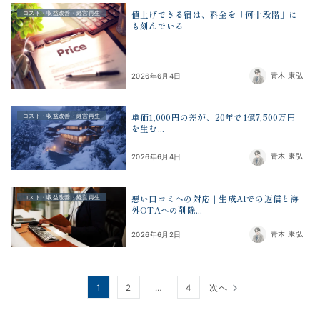
値上げできる宿は、料金を「何十段階」に
コスト・収益改善・経営再生
も刻んでいる
青木 康弘
2026年6月4日
単価1,000円の差が、20年で1億7,500万円
コスト・収益改善・経営再生
を生む...
青木 康弘
2026年6月4日
悪い口コミへの対応｜生成AIでの返信と海
コスト・収益改善・経営再生
外OTAへの削除...
青木 康弘
2026年6月2日
投
1
2
…
4
次へ
稿