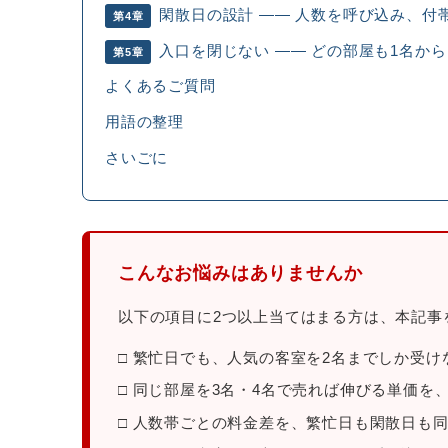
閑散日の設計 ―― 人数を呼び込み、付
第4章
入口を閉じない ―― どの部屋も1名から
第5章
よくあるご質問
用語の整理
さいごに
こんなお悩みはありませんか
以下の項目に2つ以上当てはまる方は、本記事
□ 繁忙日でも、人気の客室を2名までしか受
□ 同じ部屋を3名・4名で売れば伸びる単価を
□ 人数帯ごとの料金差を、繁忙日も閑散日も