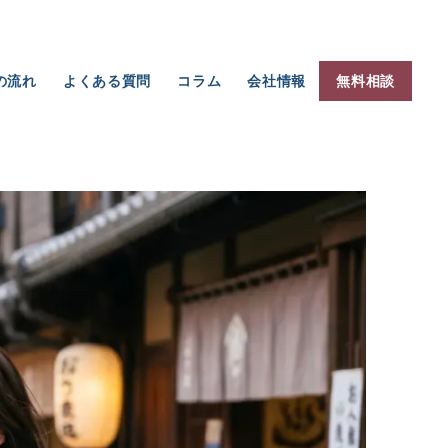
の流れ
よくある質問
コラム
会社情報
無料相談
・経営再生
繁忙日の「2名どまり」が、年に数千万円を捨てている