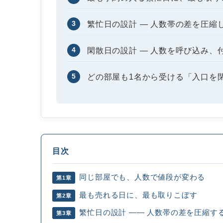
3
繁忙日の設計 ― 人数帯の差を圧縮
4
閑散日の設計 ― 人数を呼び込み、
5
どの部屋も1名から受ける「入口を
目次
同じ部屋でも、人数で値段が変わる
第1章
最も売れる日に、最も取りこぼす
第2章
繁忙日の設計 ―― 人数帯の差を圧縮す
第3章