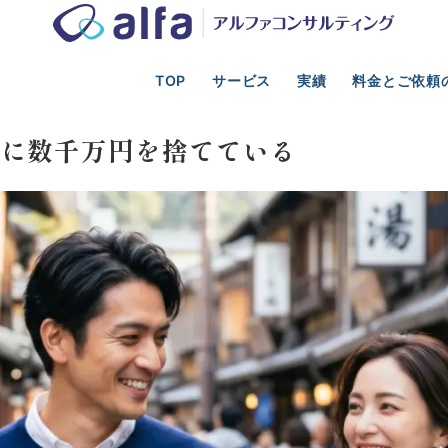
TOP
サービス
実績
料金とご依頼
光業の事業計画、新規事業、資金調達、M&A支援
コスト・収益改善
年に数千万円を捨てている