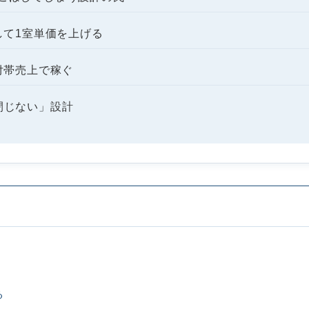
して1室単価を上げる
付帯売上で稼ぐ
閉じない」設計
る