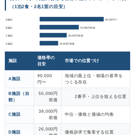
（1泊2食・2名1室の目安）
A施設
90,000円〜
B施設
55,000円前後
C施設
38,000円前後
D施設
26,000円前後
価格帯の
施設
市場での位置づけ
目安
90,000
地域の最上位・相場の基準を
A施設
円〜
つくる存在
B施設（自
55,000円
2番手・上位を狙える位置
館）
前後
38,000円
C施設
中位・価格と価値の均衡
前後
26,000円
D施設
価格訴求で集客する位置