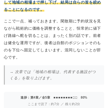
して地域の相場まで押し下げ、結局は自らの首を絞め
ることになるのです。
ここで一点、補っておきます。閑散期に予約状況を見
ながら戦術的に価格を調整することと、恒常的に値下
げ路線へ舵を切ることは、まったく別の話です。前者
は健全な運用ですが、後者は自館のポジションそのも
のを下位へ固定してしまいます。混同しないことが肝
心です。
→ 次章では「地域の相場は、代表する施設がつ
くる」を取り上げます。
進捗：第4章／全5章
■■■■■■■■□□
80%
ここまで読了：約7分 ／ 残り約2分