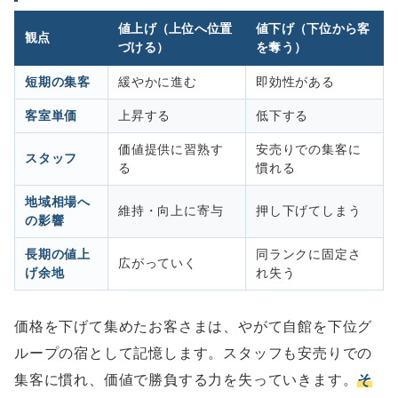
値上げ（上位へ位置
値下げ（下位から客
観点
づける）
を奪う）
短期の集客
緩やかに進む
即効性がある
客室単価
上昇する
低下する
価値提供に習熟す
安売りでの集客に
スタッフ
る
慣れる
地域相場へ
維持・向上に寄与
押し下げてしまう
の影響
長期の値上
同ランクに固定さ
広がっていく
げ余地
れ失う
価格を下げて集めたお客さまは、やがて自館を下位グ
ループの宿として記憶します。スタッフも安売りでの
集客に慣れ、価値で勝負する力を失っていきます。
そ