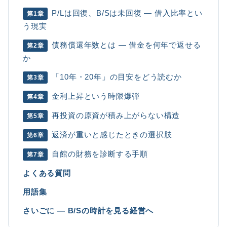
P/Lは回復、B/Sは未回復 ― 借入比率とい
第1章
う現実
債務償還年数とは ― 借金を何年で返せる
第2章
か
「10年・20年」の目安をどう読むか
第3章
金利上昇という時限爆弾
第4章
再投資の原資が積み上がらない構造
第5章
返済が重いと感じたときの選択肢
第6章
自館の財務を診断する手順
第7章
よくある質問
用語集
さいごに ― B/Sの時計を見る経営へ