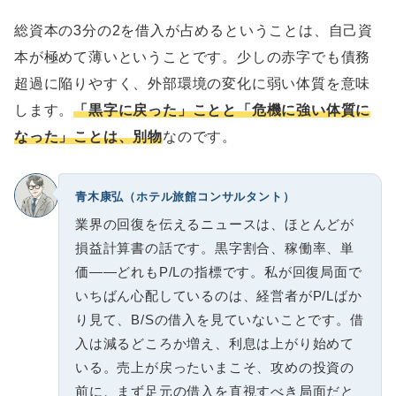
総資本の3分の2を借入が占めるということは、自己資
本が極めて薄いということです。少しの赤字でも債務
超過に陥りやすく、外部環境の変化に弱い体質を意味
します。
「黒字に戻った」ことと「危機に強い体質に
なった」ことは、別物
なのです。
青木康弘（ホテル旅館コンサルタント）
業界の回復を伝えるニュースは、ほとんどが
損益計算書の話です。黒字割合、稼働率、単
価——どれもP/Lの指標です。私が回復局面で
いちばん心配しているのは、経営者がP/Lばか
り見て、B/Sの借入を見ていないことです。借
入は減るどころか増え、利息は上がり始めて
いる。売上が戻ったいまこそ、攻めの投資の
前に、まず足元の借入を直視すべき局面だと