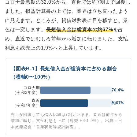
コロナ最悪期の32.0%から、直近では約7割まで回復し
ました。損益計算書の上では、業界は立ち直ったよう
に見えます。ところが、貸借対照表に目を移すと、景
色は一変します。
長短借入金は総資本の約67%
を占
め、直近ではむしろ前年から増加に転じました。支払
利息も総売上の1.9%へと上昇しています。
【図表B-1】長短借入金が総資本に占める割合
（横軸0〜100%）
コロナ期
70.4%
（令和3年度）
直近
約67%
（令和7年度）
売上が回復しても借入比率は7割近いまま。直近は前年から
増加に転じ、支払利息も上昇（総売上比1.9%）。出典：日
本旅館協会「営業状況等統計調査」。