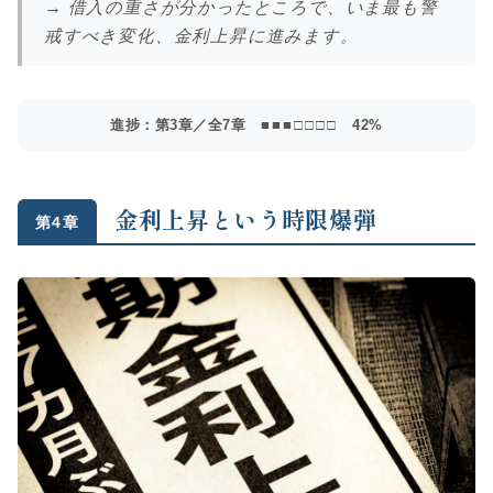
→ 借入の重さが分かったところで、いま最も警
戒すべき変化、金利上昇に進みます。
進捗：第3章／全7章
■■■□□□□
42%
金利上昇という時限爆弾
第4章