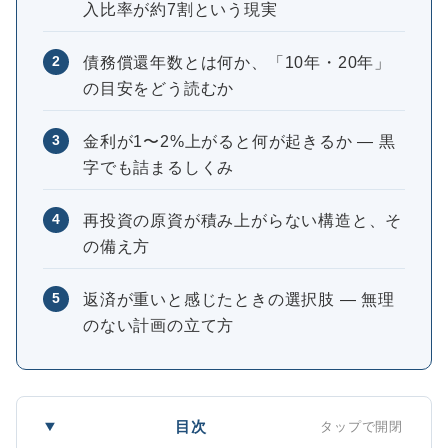
入比率が約7割という現実
2
債務償還年数とは何か、「10年・20年」
の目安をどう読むか
3
金利が1〜2%上がると何が起きるか ― 黒
字でも詰まるしくみ
4
再投資の原資が積み上がらない構造と、そ
の備え方
5
返済が重いと感じたときの選択肢 ― 無理
のない計画の立て方
目次
タップで開閉