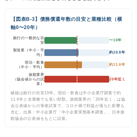
【図表B-3】債務償還年数の目安と業種比較（横
軸0〜20年）
銀行の一般的な目
〜10年
安
製造業（中小・平
約10.6年
均）
宿泊・飲食
約11.6年
（中小・平均）
旅館業界
（協会値からの試
20年近く
算）
破線は銀行の目安10年。宿泊・飲食は中小企業庁調査で約
11.6年と全業種でも長い部類。旅館業界の「20年近く」は協
会公表値からの筆者試算で、コロナ禍で利益が落ちた影響も
含む。出典：中小企業庁「中小企業実態基本調査」、日本旅
館協会の公表値をもとに試算。