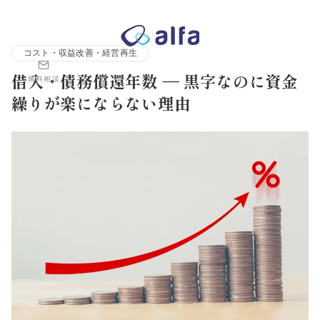
株式会社アルファコンサルティング｜ホテル・旅館・観光業の事業
コスト・収益改善・経営再生
借入・債務償還年数 ― 黒字なのに資金
無料相談
繰りが楽にならない理由