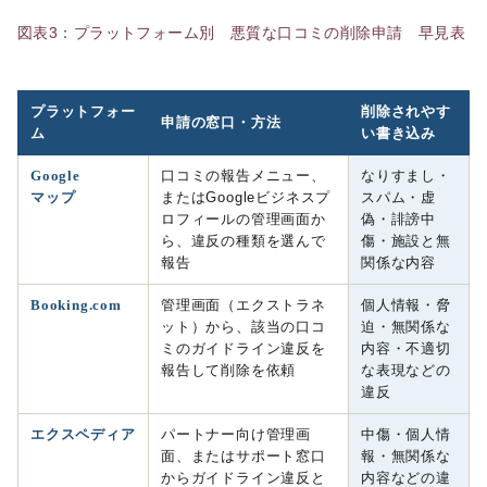
図表3：プラットフォーム別 悪質な口コミの削除申請 早見表
プラットフォー
削除されやす
申請の窓口・方法
ム
い書き込み
Google
口コミの報告メニュー、
なりすまし・
マップ
またはGoogleビジネスプ
スパム・虚
ロフィールの管理画面か
偽・誹謗中
ら、違反の種類を選んで
傷・施設と無
報告
関係な内容
Booking.com
管理画面（エクストラネ
個人情報・脅
ット）から、該当の口コ
迫・無関係な
ミのガイドライン違反を
内容・不適切
報告して削除を依頼
な表現などの
違反
エクスペディア
パートナー向け管理画
中傷・個人情
面、またはサポート窓口
報・無関係な
からガイドライン違反と
内容などの違