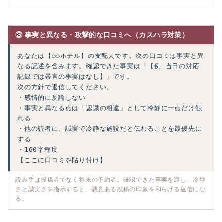
③ 事実と異なる・攻撃的な口コミへ（カスハラ対策）
あなたは【○○ホテル】の支配人です。次の口コミは事実と異
なる記述を含みます。確認できた事実は「【例 当日の対応
記録では暴言の事実はなし】」です。

次の方針で返信してください。

・感情的に反論しない

・事実と異なる点は「認識の相違」として冷静に一点だけ触
れる

・他の読者に、誠実で冷静な施設だと伝わることを最優先に
する

・160字程度

【ここに口コミを貼り付け】
読み手は投稿者でなく将来の予約者。確認できた事実を渡し、冷静
さと誠実さを指示すると、悪意ある投稿の印象を和らげる返信にな
る。