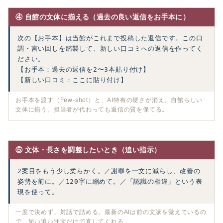
④ 自館の文体に揃える（過去の良い返信をお手本に）
次の【お手本】は当館がこれまで投稿した返信です。この口
調・言い回しを踏襲して、新しい口コミへの返信を作ってく
ださい。

【お手本：過去の返信を2〜3本貼り付け】

【新しい口コミ：ここに貼り付け】
お手本を渡す（Few-shot）と、AI特有の硬さが消え、自館らしい
文体に揃う。担当者が代わっても返信の質を保てる。
⑤ 文体・長さを調整したいとき（追い指示）
2案目をもう少し柔らかく。／謝罪を一文に減らし、改善の
姿勢を前に。／120字に縮めて。／「認識の相違」という表
現を使って。
一度で決めず、対話で詰める。最新のAIは前の文脈を覚えているの
で、短い追い注文だけで直してくれる。