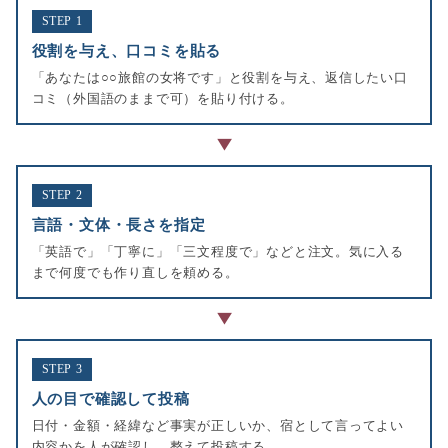
STEP 1
役割を与え、口コミを貼る
「あなたは○○旅館の女将です」と役割を与え、返信したい口
コミ（外国語のままで可）を貼り付ける。
▶
STEP 2
言語・文体・長さを指定
「英語で」「丁寧に」「三文程度で」などと注文。気に入る
まで何度でも作り直しを頼める。
▶
STEP 3
人の目で確認して投稿
日付・金額・経緯など事実が正しいか、宿として言ってよい
内容かを人が確認し、整えて投稿する。