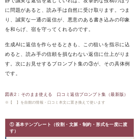
静で誠実な返信を返していれば、攻撃的な投稿のほう
に問題があると、読み手は自然に受け取ります。つま
り、誠実な一通の返信が、悪意のある書き込みの印象
を和らげ、宿を守ってくれるのです。
生成AIに返信を作らせるときも、この狙いを指示に込
めると、読み手の信頼を損なわない返信に仕上がりま
す。次にお見せするプロンプト集の③が、その具体例
です。
図表2：そのまま使える 口コミ返信プロンプト集（最新版）
※【 】を自館の情報・口コミ本文に置き換えて使います
① 基本テンプレート（役割・文脈・制約・形式を一度に渡
す）