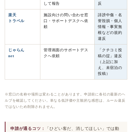
して報告
反
楽天
施設向けの問い合わせ窓
誹謗中傷・名
トラベル
口・サポートデスクへ依
誉毀損・個人
頼
情報・事実無
根などの規約
違反
じゃらん
管理画面のサポートデス
「クチコミ投
net
クへ依頼
稿の掟」違反
（上記に加
え、未宿泊の
投稿）
※窓口の名称や場所は変わることがあります。申請前に各社の最新のヘ
ルプを確認してください。単なる低評価や主観的な感想は、ルール違反
ではないため削除されません。
申請が通るコツ：
「ひどい客だ、消してほしい」では動