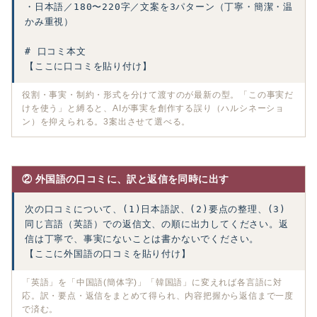
・日本語／180〜220字／文案を3パターン（丁寧・簡潔・温
かみ重視）

# 口コミ本文

【ここに口コミを貼り付け】
役割・事実・制約・形式を分けて渡すのが最新の型。「この事実だ
けを使う」と縛ると、AIが事実を創作する誤り（ハルシネーショ
ン）を抑えられる。3案出させて選べる。
② 外国語の口コミに、訳と返信を同時に出す
次の口コミについて、(1)日本語訳、(2)要点の整理、(3)
同じ言語（英語）での返信文、の順に出力してください。返
信は丁寧で、事実にないことは書かないでください。

【ここに外国語の口コミを貼り付け】
「英語」を「中国語(簡体字)」「韓国語」に変えれば各言語に対
応。訳・要点・返信をまとめて得られ、内容把握から返信まで一度
で済む。