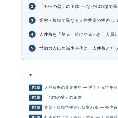
2
「40%の壁」の正体 ― なぜ40%超で
3
業態・規模で異なる人件費率の物差し
4
人件費を「削る」前にやるべき、人員
5
労働力人口の減少時代に、人件費とど
人件費率の業界平均 ― 黒字と赤字を
第1章
「40%の壁」の正体
第2章
業態・規模で物差しは変わる ― 外注
第3章
削る前に「見える化」する ― 人員組
第4章