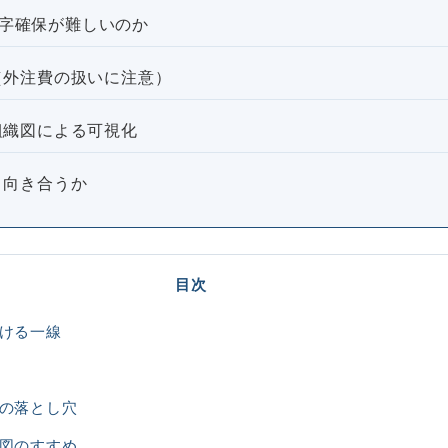
黒字確保が難しいのか
（外注費の扱いに注意）
組織図による可視化
う向き合うか
目次
分ける一線
費の落とし穴
織図のすすめ