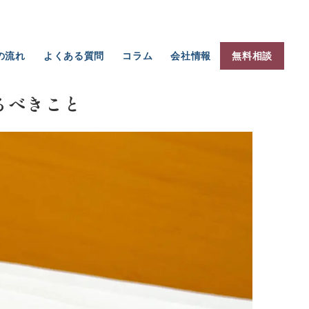
の流れ
よくある質問
コラム
会社情報
無料相談
・経営再生
数字で読む旅館・ホテルの人件費 ― 「40%の壁」と、削
るべきこと