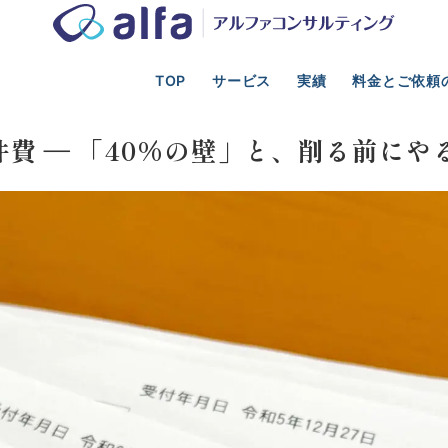
TOP
サービス
実績
料金とご依頼
光業の事業計画、新規事業、資金調達、M&A支援
コスト・収益改善
費 ― 「40%の壁」と、削る前にや