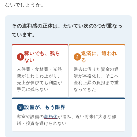
ないでしょうか。
その違和感の正体は、たいてい次の3つが重なっ
ています。
稼いでも、残ら
返済に、追われ
1
2
ない
る
人件費・食材費・光熱
過去に借りた資金の返
費がじわじわ上がり、
済が本格化し、そこへ
売上が伸びても利益が
金利上昇の負担まで重
手元に残らない
なってきた
設備が、もう限界
3
客室や設備の
老朽化
が進み、近い将来に大きな修
繕・投資を避けられない