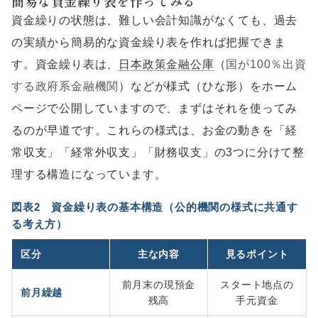
簡易な資金繰り表を作ってみる
資金繰りの状態は、難しい会計知識がなくても、過去
の実績から簡易的な資金繰り表を作れば把握できま
す。資金繰り表は、
日本政策金融公庫
（
国が100％出資
する政府系金融機関
）などが様式（ひな形）をホーム
ページで公開していますので、まずはそれを使ってみ
るのが早道です。これらの様式は、お金の動きを「経
常収支」「経常外収支」「財務収支」の3つに分けて整
理する構造になっています。
図表2 資金繰り表の基本構造（公的機関の様式に共通す
る考え方）
区分
主な内容
見るポイント
前月末の現預金
スタート地点の
前月繰越
残高
手元資金