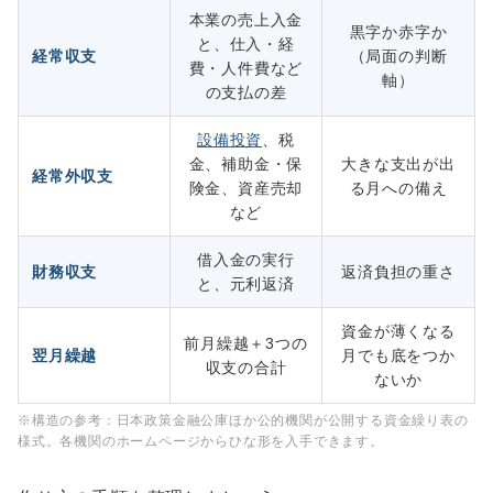
本業の売上入金
黒字か赤字か
と、仕入・経
経常収支
（局面の判断
費・人件費など
軸）
の支払の差
設備投資
、税
金、補助金・保
大きな支出が出
経常外収支
険金、資産売却
る月への備え
など
借入金の実行
財務収支
返済負担の重さ
と、元利返済
資金が薄くなる
前月繰越＋3つの
翌月繰越
月でも底をつか
収支の合計
ないか
※構造の参考：日本政策金融公庫ほか公的機関が公開する資金繰り表の
様式。各機関のホームページからひな形を入手できます。