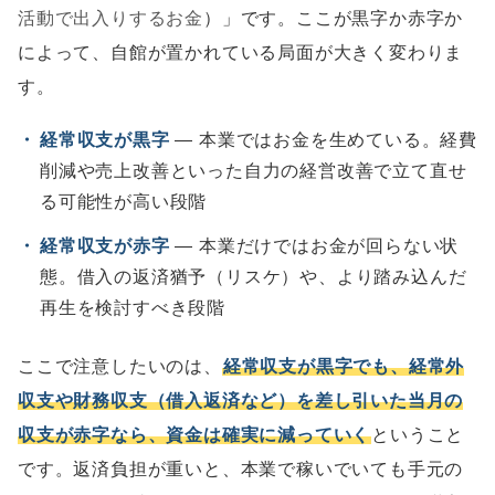
活動で出入りするお金
）」です。ここが黒字か赤字か
によって、自館が置かれている局面が大きく変わりま
す。
・
経常収支が黒字
― 本業ではお金を生めている。経費
削減や売上改善といった自力の経営改善で立て直せ
る可能性が高い段階
・
経常収支が赤字
― 本業だけではお金が回らない状
態。借入の返済猶予（リスケ）や、より踏み込んだ
再生を検討すべき段階
ここで注意したいのは、
経常収支が黒字でも、経常外
収支や財務収支（借入返済など）を差し引いた当月の
収支が赤字なら、資金は確実に減っていく
ということ
です。返済負担が重いと、本業で稼いでいても手元の