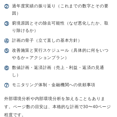
過年度実績の振り返り（これまでの数字とその要
②
因）
窮境原因とその除去可能性（なぜ悪化したか、取
③
り除けるか）
計画の骨子（立て直しの基本方針）
④
改善施策と実行スケジュール（具体的に何をいつ
⑤
やるか＝アクションプラン）
数値計画・返済計画（売上・利益・返済の見通
⑥
し）
モニタリング体制・金融機関への依頼事項
⑦
外部環境分析や内部環境分析を加えることもありま
す。ページ数の目安は、本格的な計画で30〜40ページ
程度です。