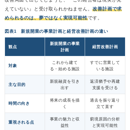
えていない』と受け取られかねません。
改善計画で求
められるのは、夢ではなく実現可能性
です。
図表1 新規開業の事業計画と経営改善計画の違い
新規開業の事業
観点
経営改善計画
計画
これから建て
すでに営業して
対象
る・始める施設
いる施設
新規融資を引き
返済猶予や再建
主な目的
出す
支援を受ける
将来の成長を描
過去を振り返り
時間の向き
く
立て直す
事業の魅力と収
窮境原因の分析
重視される点
益性
と実現可能性