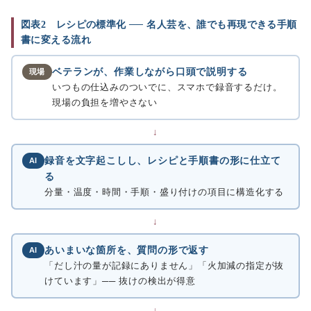
図表2 レシピの標準化 ── 名人芸を、誰でも再現できる手順
書に変える流れ
ベテランが、作業しながら口頭で説明する
現場
いつもの仕込みのついでに、スマホで録音するだけ。
現場の負担を増やさない
↓
録音を文字起こしし、レシピと手順書の形に仕立て
AI
る
分量・温度・時間・手順・盛り付けの項目に構造化する
↓
あいまいな箇所を、質問の形で返す
AI
「だし汁の量が記録にありません」「火加減の指定が抜
けています」── 抜けの検出が得意
↓