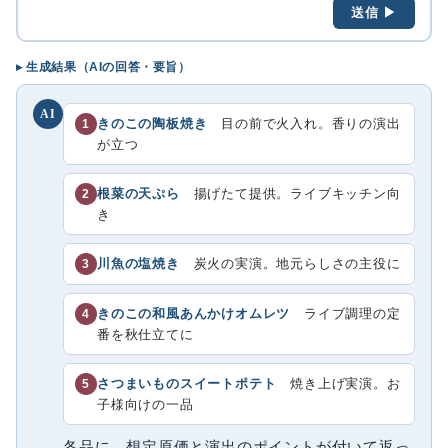
送信 ▶
▸ 生成結果（AIの回答・要旨）
AI
きのこの陶板焼き
目の前で火入れ。香りの演出
1
が立つ
根菜の天ぷら
揚げたて提供。ライブキッチン向
2
き
川魚の塩焼き
炭火の実演。地元らしさの主役に
3
きのこの和風あんかけオムレツ
ライブ調理の定
4
番を秋仕立てに
さつまいものスイートポテト
焼き上げ実演。お
5
子様向けの一品
各品に、想定原価と演出のポイントが付いて返っ