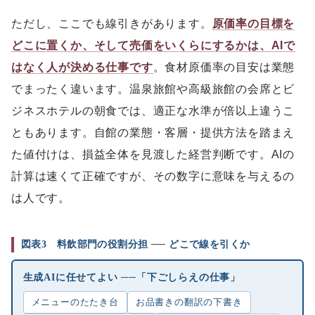
ただし、ここでも線引きがあります。
原価率の目標を
どこに置くか、そして売価をいくらにするかは、AIで
はなく人が決める仕事です
。食材原価率の目安は業態
でまったく違います。温泉旅館や高級旅館の会席とビ
ジネスホテルの朝食では、適正な水準が倍以上違うこ
ともあります。自館の業態・客層・提供方法を踏まえ
た値付けは、損益全体を見渡した経営判断です。AIの
計算は速くて正確ですが、その数字に意味を与えるの
は人です。
図表3 料飲部門の役割分担 ── どこで線を引くか
生成AIに任せてよい ──「下ごしらえの仕事」
メニューのたたき台
お品書きの翻訳の下書き