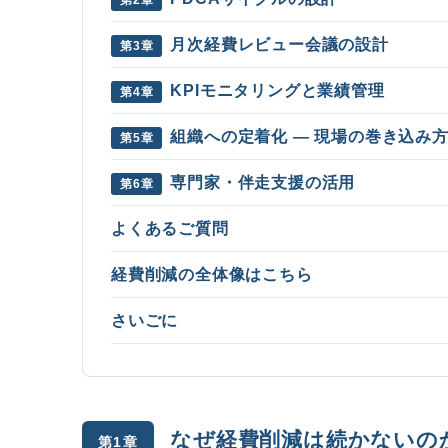
月次経費レビュー会議の設計
第3章
KPIモニタリングと業績管理
第4章
組織への定着化 ― 現場の巻き込み
第5章
専門家・伴走支援の活用
第6章
よくあるご質問
経費削減の全体像はこちら
さいごに
なぜ経費削減は続かないの
第1章