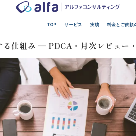
TOP
サービス
実績
料金とご依頼
光業の事業計画、新規事業、資金調達、M&A支援
コスト・収益改善
る仕組み ― PDCA・月次レビュー