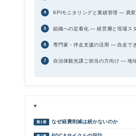
4
KPIモニタリングと業績管理 ― 
5
組織への定着化 ― 経営層と現場ス
6
専門家・伴走支援の活用 ― 自走で
7
自治体観光課ご担当の方向け ― 地
なぜ経費削減は続かないのか
第1章
PDCAサイクルの設計
第2章