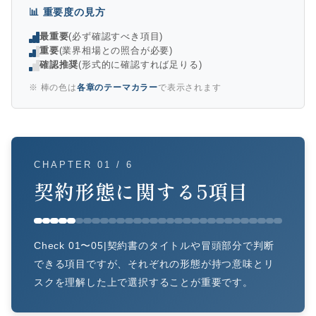
📊 重要度の見方
最重要
(必ず確認すべき項目)
重要
(業界相場との照合が必要)
確認推奨
(形式的に確認すれば足りる)
※ 棒の色は
各章のテーマカラー
で表示されます
CHAPTER 01 / 6
契約形態に関する5項目
Check 01〜05|契約書のタイトルや冒頭部分で判断
できる項目ですが、それぞれの形態が持つ意味とリ
スクを理解した上で選択することが重要です。