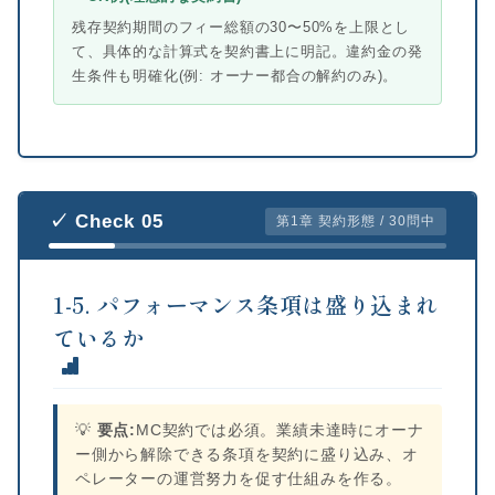
残存契約期間のフィー総額の30〜50%を上限とし
て、具体的な計算式を契約書上に明記。違約金の発
生条件も明確化(例: オーナー都合の解約のみ)。
✓ Check 05
第1章 契約形態 / 30問中
1-5. パフォーマンス条項は盛り込まれ
ているか
💡
要点:
MC契約では必須。業績未達時にオーナ
ー側から解除できる条項を契約に盛り込み、オ
ペレーターの運営努力を促す仕組みを作る。