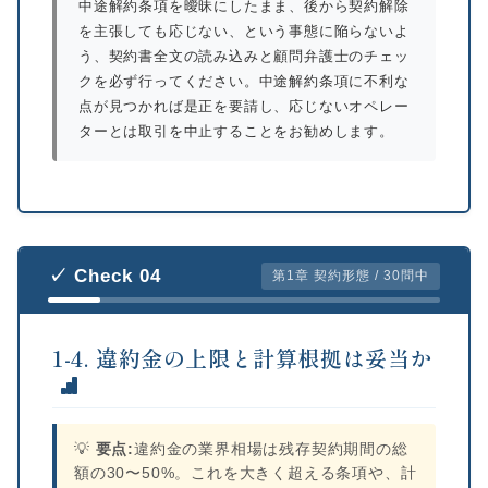
中途解約条項を曖昧にしたまま、後から契約解除
を主張しても応じない、という事態に陥らないよ
う、契約書全文の読み込みと顧問弁護士のチェッ
クを必ず行ってください。中途解約条項に不利な
点が見つかれば是正を要請し、応じないオペレー
ターとは取引を中止することをお勧めします。
✓ Check 04
第1章 契約形態 / 30問中
1-4. 違約金の上限と計算根拠は妥当か
💡
要点:
違約金の業界相場は残存契約期間の総
額の30〜50%。これを大きく超える条項や、計