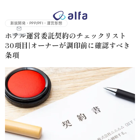
株式会社アルファコンサルティング｜ホテル・旅館・観光業の事業
新規開発・PPP/PFI・運営形態
ホテル運営委託契約のチェックリスト
無料相談
30項目|オーナーが調印前に確認すべき
条項