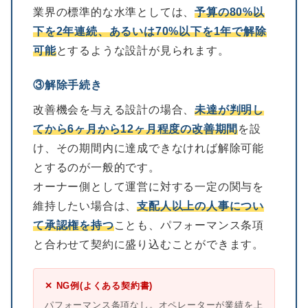
業界の標準的な水準としては、
予算の80%以
下を2年連続、あるいは70%以下を1年で解除
可能
とするような設計が見られます。
③解除手続き
改善機会を与える設計の場合、
未達が判明し
てから6ヶ月から12ヶ月程度の改善期間
を設
け、その期間内に達成できなければ解除可能
とするのが一般的です。
オーナー側として運営に対する一定の関与を
維持したい場合は、
支配人以上の人事につい
て承認権を持つ
ことも、パフォーマンス条項
と合わせて契約に盛り込むことができます。
✕ NG例(よくある契約書)
パフォーマンス条項なし。オペレーターが業績を上