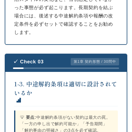
った事態が必ず起こります。長期契約を結ぶ
場合には、後述する中途解約条項や報酬の改
定条件を必ずセットで確認することをお勧め
します。
✓ Check 03
第1章 契約形態 / 30問中
1-3. 中途解約条項は適切に設計されて
いるか
💡
要点:
中途解約条項がない契約は最大の罠。
「一方の申し出で解約可能か」「予告期間」
「解約事由の明確さ」の3点を必ず確認。