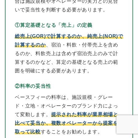
合は施設規模やオペレーターの実力との見合
いで妥当性を判断する必要があります。
①算定基礎となる「売上」の定義
総売上(GOR)で計算するのか、純売上(NOR)で
計算するのか
、宿泊・料飲・付帯売上を含め
るのか、料飲売上は含めず宿泊売上のみで計
算するのかなど、算定の基礎となる売上の範
囲を明確にする必要があります。
②料率の妥当性
ベースフィーの料率は、施設規模・グレー
ド・立地・オペレーターのブランド力によっ
て変動します。
提示された料率が業界相場と
比べて妥当か、複数オペレーターから提案を
取って比較
することをお勧めします。