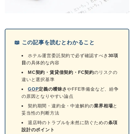
📖 この記事を読むとわかること
ホテル運営委託契約で必ず確認すべき
30項
目
の具体的な内容
MC契約・賃貸借契約・FC契約
のリスクの
違いと選択基準
GOP
定義の曖昧さ
やFFE準備金など、紛争
の原因となりやすい論点
契約期間・違約金・中途解約の
業界相場
と
妥当性の判断方法
退店時のトラブルを未然に防ぐための
条項
設計のポイント