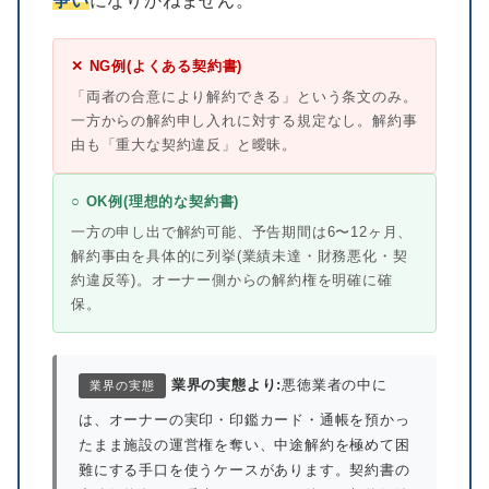
争い
になりかねません。
✕ NG例(よくある契約書)
「両者の合意により解約できる」という条文のみ。
一方からの解約申し入れに対する規定なし。解約事
由も「重大な契約違反」と曖昧。
○ OK例(理想的な契約書)
一方の申し出で解約可能、予告期間は6〜12ヶ月、
解約事由を具体的に列挙(業績未達・財務悪化・契
約違反等)。オーナー側からの解約権を明確に確
保。
業界の実態より:
悪徳業者の中に
業界の実態
は、オーナーの実印・印鑑カード・通帳を預かっ
たまま施設の運営権を奪い、中途解約を極めて困
難にする手口を使うケースがあります。契約書の