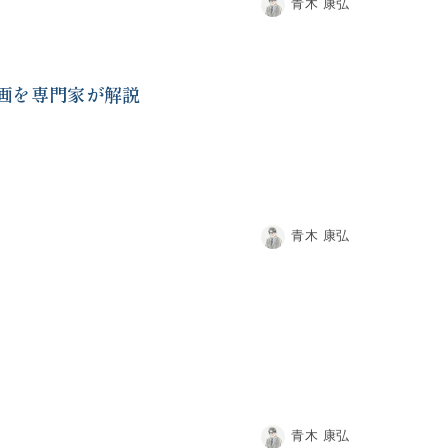
青木 康弘
画を専門家が解説
青木 康弘
青木 康弘