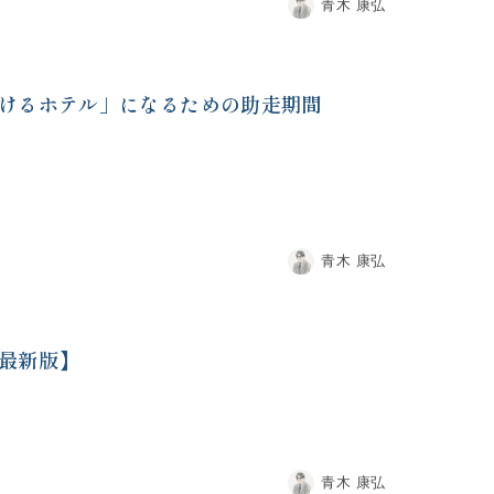
青木 康弘
けるホテル」になるための助走期間
青木 康弘
最新版】
青木 康弘