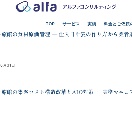
TOP
サービス
実績
料金とご依頼
光業の事業計画、新規事業、資金調達、M&A支援
2017年
10月
ル旅館の食材原価管理 ― 仕入日計表の作り方から業者
10月31日
ル旅館の集客コスト構造改革とAIO対策 ― 実務マニュ