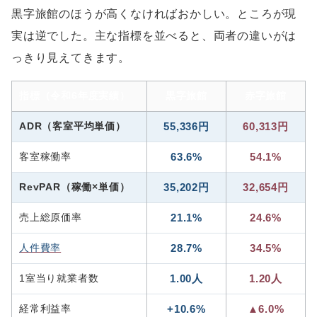
黒字旅館のほうが高くなければおかしい。ところが現
実は逆でした。主な指標を並べると、両者の違いがは
っきり見えてきます。
指標（令和6年度実績）
黒字旅館
赤字旅館
ADR（客室平均単価）
55,336円
60,313円
客室稼働率
63.6%
54.1%
RevPAR（稼働×単価）
35,202円
32,654円
売上総原価率
21.1%
24.6%
人件費率
28.7%
34.5%
1室当り就業者数
1.00人
1.20人
経常利益率
+10.6%
▲6.0%