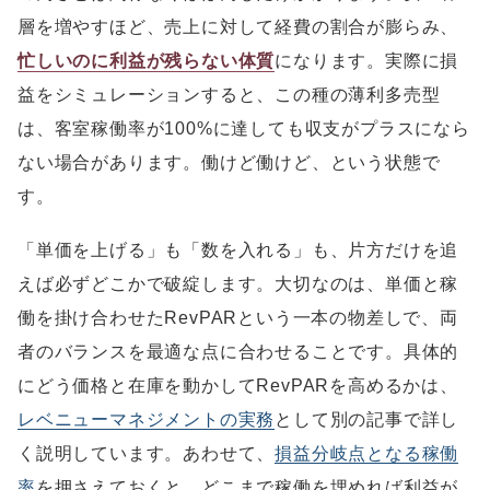
層を増やすほど、売上に対して経費の割合が膨らみ、
忙しいのに利益が残らない体質
になります。実際に損
益をシミュレーションすると、この種の薄利多売型
は、客室稼働率が100%に達しても収支がプラスになら
ない場合があります。働けど働けど、という状態で
す。
「単価を上げる」も「数を入れる」も、片方だけを追
えば必ずどこかで破綻します。大切なのは、単価と稼
働を掛け合わせたRevPARという一本の物差しで、両
者のバランスを最適な点に合わせることです。具体的
にどう価格と在庫を動かしてRevPARを高めるかは、
レベニューマネジメントの実務
として別の記事で詳し
く説明しています。あわせて、
損益分岐点となる稼働
率
を押さえておくと、どこまで稼働を埋めれば利益が