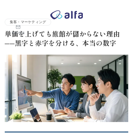
株式会社アルファコンサルティング｜ホテル・旅館・観光業の事業
集客・マーケティング
単価を上げても旅館が儲からない理由
無料相談
──黒字と赤字を分ける、本当の数字