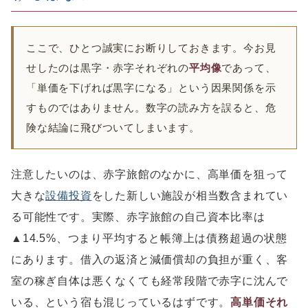
ここで、ひとつ誠実にお断りしておきます。今お見
せしたのは黒字・赤字それぞれの
平均像
であって、
「単価を下げれば黒字になる」という因果関係を示
すものではありません。数字の読み方を誤ると、危
険な結論に飛びついてしまいます。
注意したいのは、赤字旅館のなかに、高単価を狙って
大きな
設備投資
をした新しい施設が相当数含まれてい
る可能性です。実際、赤字旅館の自己資本比率は
▲14.5%、つまり平均すると帳簿上は債務超過の状態
にあります。借入の返済と減価償却の負担が重く、客
室の稼ぎ自体は悪くなくても経常段階で赤字に沈んで
いる、という宿も混じっているはずです。
高単価それ