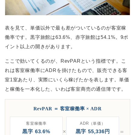
表を見て、単価以外で最も差がついているのが客室稼
働率です。黒字旅館は63.6%、赤字旅館は54.1%。9ポ
イント以上の開きがあります。
ここで効いてくるのが、RevPARという指標です。こ
れは客室稼働率にADRを掛けたもので、販売できる客
室1室あたり、実際にいくら稼げたかを表します。単価
と稼働を一本化した、いわば客室商売の通信簿です。
RevPAR ＝ 客室稼働率 × ADR
客室稼働率
ADR（単価）
×
＝
黒字 63.6%
黒字 55,336円