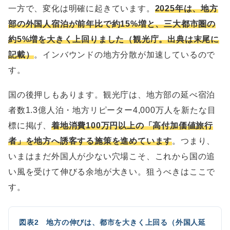
一方で、変化は明確に起きています。
2025年は、地方
部の外国人宿泊が前年比で約15%増と、三大都市圏の
約5%増を大きく上回りました（観光庁。出典は末尾に
記載）
。インバウンドの地方分散が加速しているので
す。
国の後押しもあります。観光庁は、地方部の延べ宿泊
者数1.3億人泊・地方リピーター4,000万人を新たな目
標に掲げ、
着地消費100万円以上の「高付加価値旅行
者」を地方へ誘客する施策を進めています
。つまり、
いまはまだ外国人が少ない穴場こそ、これから国の追
い風を受けて伸びる余地が大きい。狙うべきはここで
す。
図表2 地方の伸びは、都市を大きく上回る（外国人延