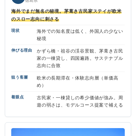
徳島県
海外でまだ無名の秘境。茅葺き古民家ステイが欧米
のスロー志向に刺さる
現状
海外での知名度は低く、外国人の少ない
秘境
伸びる理由
かずら橋・祖谷の渓谷景観、茅葺き古民
家の一棟貸し、四国遍路。サステナブル
志向に合致
狙う客層
欧米の長期滞在・体験志向層（単価高
め）
着眼点
古民家・一棟貸しの希少価値が強み。周
遊の弱さは、モデルコース提案で補える