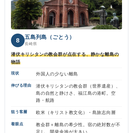
五島列島（ごとう）
8
長崎県
潜伏キリシタンの教会群が点在する、静かな離島の
物語
現状
外国人の少ない離島
伸びる理由
潜伏キリシタンの教会群（世界遺産）、
島の自然と静けさ、福江島の港町。空
路・航路
狙う客層
欧米（キリスト教文化）・島旅志向層
着眼点
教会群＋離島の希少性。宿の絶対数が不
足し、開発余地が大きい