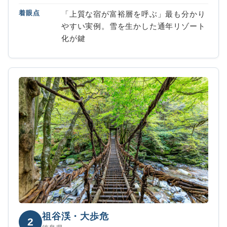
着眼点
「上質な宿が富裕層を呼ぶ」最も分かり
やすい実例。雪を生かした通年リゾート
化が鍵
祖谷渓・大歩危
2