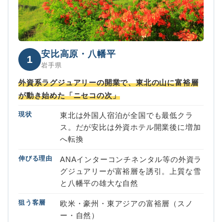
安比高原・八幡平
1
岩手県
外資系ラグジュアリーの開業で、東北の山に富裕層
が動き始めた「ニセコの次」
現状
東北は外国人宿泊が全国でも最低クラ
ス。だが安比は外資ホテル開業後に増加
へ転換
伸びる理由
ANAインターコンチネンタル等の外資ラ
グジュアリーが富裕層を誘引。上質な雪
と八幡平の雄大な自然
狙う客層
欧米・豪州・東アジアの富裕層（スノ
ー・自然）