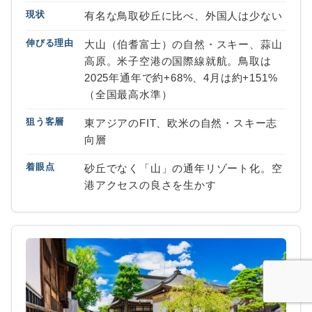
現状
有名な鳥取砂丘に比べ、外国人は少ない
伸びる理由
大山（伯耆富士）の自然・スキー、蒜山
高原。米子空港の国際線就航。鳥取は
2025年通年で約+68%、4月は約+151%
（全国最高水準）
狙う客層
東アジアのFIT、欧米の自然・スキー志
向層
着眼点
砂丘でなく「山」の通年リゾート化。空
港アクセスの良さを生かす