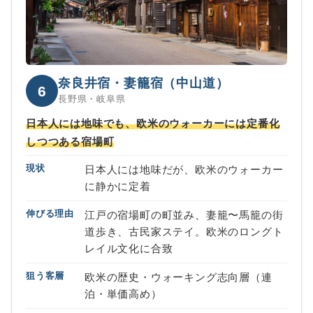
奈良井宿・妻籠宿（中山道）
6
長野県・岐阜県
日本人には地味でも、欧米のウォーカーには定番化
しつつある宿場町
現状
日本人には地味だが、欧米のウォーカー
に静かに定着
伸びる理由
江戸の宿場町の町並み、妻籠〜馬籠の街
道歩き、古民家ステイ。欧米のロングト
レイル文化に合致
狙う客層
欧米の歴史・ウォーキング志向層（連
泊・単価高め）