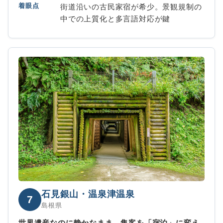
着眼点
街道沿いの古民家宿が希少。景観規制の
中での上質化と多言語対応が鍵
石見銀山・温泉津温泉
7
島根県
世界遺産なのに静かなまま。集客を「宿泊」に変え