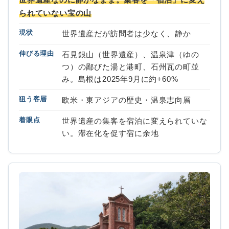
られていない宝の山
現状
世界遺産だが訪問者は少なく、静か
伸びる理由
石見銀山（世界遺産）、温泉津（ゆの
つ）の鄙びた湯と港町、石州瓦の町並
み。島根は2025年9月に約+60%
狙う客層
欧米・東アジアの歴史・温泉志向層
着眼点
世界遺産の集客を宿泊に変えられていな
い。滞在化を促す宿に余地