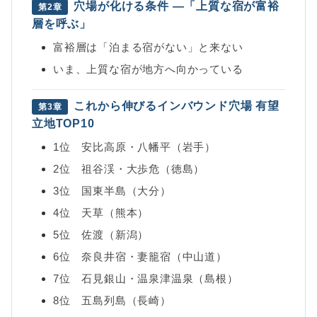
穴場が化ける条件 ―「上質な宿が富裕
第2章
層を呼ぶ」
富裕層は「泊まる宿がない」と来ない
いま、上質な宿が地方へ向かっている
これから伸びるインバウンド穴場 有望
第3章
立地TOP10
1位 安比高原・八幡平（岩手）
2位 祖谷渓・大歩危（徳島）
3位 国東半島（大分）
4位 天草（熊本）
5位 佐渡（新潟）
6位 奈良井宿・妻籠宿（中山道）
7位 石見銀山・温泉津温泉（島根）
8位 五島列島（長崎）