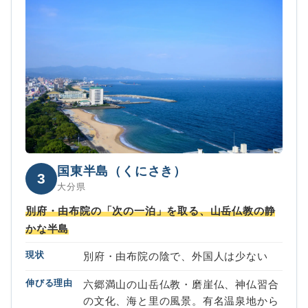
国東半島（くにさき）
3
大分県
別府・由布院の「次の一泊」を取る、山岳仏教の静
かな半島
現状
別府・由布院の陰で、外国人は少ない
伸びる理由
六郷満山の山岳仏教・磨崖仏、神仏習合
の文化、海と里の風景。有名温泉地から