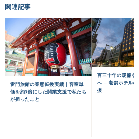
関連記事
百三十年の暖簾を
へ ─ 老舗ホテル
雷門旅館の業態転換実績｜客室単
援
価を約3倍にした開業支援で私たち
が担ったこと