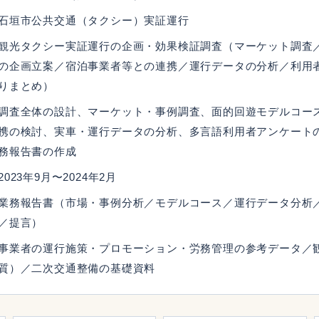
石垣市公共交通（タクシー）実証運行
観光タクシー実証運行の企画・効果検証調査（マーケット調査
の企画立案／宿泊事業者等との連携／運行データの分析／利用
りまとめ）
調査全体の設計、マーケット・事例調査、面的回遊モデルコー
携の検討、実車・運行データの分析、多言語利用者アンケート
務報告書の作成
2023年9月〜2024年2月
業務報告書（市場・事例分析／モデルコース／運行データ分析
／提言）
事業者の運行施策・プロモーション・労務管理の参考データ／
質）／二次交通整備の基礎資料