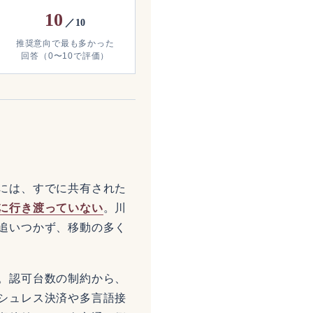
10
／10
推奨意向で最も多かった
回答（0〜10で評価）
には、すでに共有された
に行き渡っていない
。川
追いつかず、移動の多く
。認可台数の制約から、
シュレス決済や多言語接