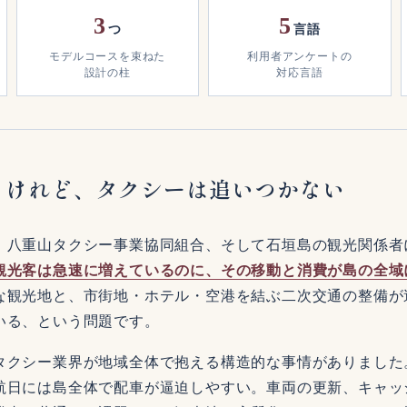
3
5
つ
言語
モデルコースを束ねた
利用者アンケートの
設計の柱
対応言語
。けれど、タクシーは追いつかない
、八重山タクシー事業協同組合、そして石垣島の観光関係者
観光客は急速に増えているのに、その移動と消費が島の全域
な観光地と、市街地・ホテル・空港を結ぶ二次交通の整備が
いる、という問題です。
タクシー業界が地域全体で抱える構造的な事情がありました
航日には島全体で配車が逼迫しやすい。車両の更新、キャッ