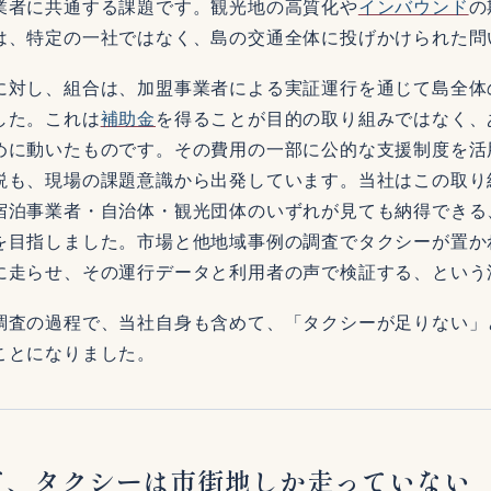
業者に共通する課題です。観光地の高質化や
インバウンド
の
は、特定の一社ではなく、島の交通全体に投げかけられた問
に対し、組合は、加盟事業者による実証運行を通じて島全体
した。これは
補助金
を得ることが目的の取り組みではなく、
めに動いたものです。その費用の一部に公的な支援制度を活
説も、現場の課題意識から出発しています。当社はこの取り
宿泊事業者・自治体・観光団体のいずれが見ても納得できる
を目指しました。市場と他地域事例の調査でタクシーが置か
に走らせ、その運行データと利用者の声で検証する、という
調査の過程で、当社自身も含めて、「タクシーが足りない」
ことになりました。
ど、タクシーは市街地しか走っていない