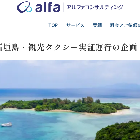
TOP
サービス
実績
料金とご依頼
光業の事業計画、新規事業、資金調達、M&A支援
事例紹介
片道の
石垣島・観光タクシー実証運行の企画