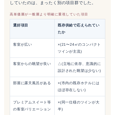
していたのは、まったく別の項目群でした。
高単価層が一般層より明確に重視していた項目
選好項目
既存供給で応えられてい
たか
客室が広い
×(21〜24㎡のコンパクト
ツインが主流)
客室からの眺望が良い
△(立地に依存、意識的に
設計された眺望は少ない)
部屋に露天風呂がある
×(市内の既存ホテルには
ほぼ存在しない)
プレミアムスイート等
×(同一仕様のツインが大
の客室バリエーション
半)