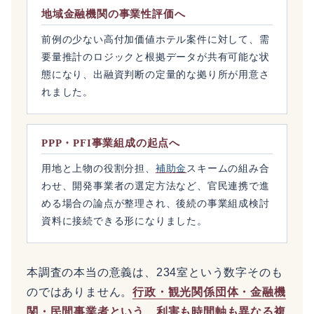
地域金融機関の事業性評価へ
前例の少ない高付加価値ホテル案件に対して、需
要量推計のロジックと根拠データが共有可能な状
態になり、出融資判断の定量的な拠り所が用意さ
れました。
PPP・PFI事業組成の起点へ
用地と上物の役割分担、
補助金
スキームの組み合
わせ、開発事業者の選定方法など、官民連携で進
める場合の論点が整理され、後続の事業組成検討
資料に接続できる形になりました。
本調査の本当の意義は、234室という数字そのも
のではありません。
行政・観光関係団体・金融機
関・民間事業者という、利害も時間軸も異なる複