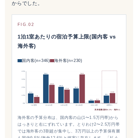
からでした。
FIG.02
1泊1室あたりの宿泊予算上限(国内客 vs
海外客)
国内客(n=346)
海外客(n=230)
40%
36.1
36.1
30%
23.0
20.5
20%
18.5
17.0
12.6
12.2
9.5
10%
7.8
3.5
3.2
0%
〜1万円
1〜1.5万
1.5〜2万
2〜2.5万
2.5〜3万
3万円〜
高単価層(国内9.5%・海外12.6%)
海外客の予算分布は、国内客の山(1〜1.5万円帯)から
はっきりと右にずれています。とりわけ2〜2.5万円帯
では海外客の3割超が集中し、3万円以上の予算保有層
も国内9.5%/海外12.6%と確実に存在します。「払う