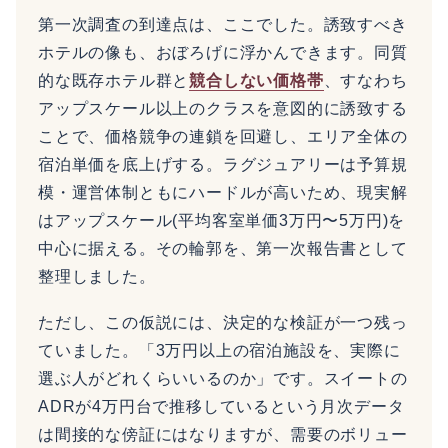
第一次調査の到達点は、ここでした。誘致すべき
ホテルの像も、おぼろげに浮かんできます。同質
的な既存ホテル群と
競合しない価格帯
、すなわち
アップスケール以上のクラスを意図的に誘致する
ことで、価格競争の連鎖を回避し、エリア全体の
宿泊単価を底上げする。ラグジュアリーは予算規
模・運営体制ともにハードルが高いため、現実解
はアップスケール(平均客室単価3万円〜5万円)を
中心に据える。その輪郭を、第一次報告書として
整理しました。
ただし、この仮説には、決定的な検証が一つ残っ
ていました。「3万円以上の宿泊施設を、実際に
選ぶ人がどれくらいいるのか」です。スイートの
ADRが4万円台で推移しているという月次データ
は間接的な傍証にはなりますが、需要のボリュー