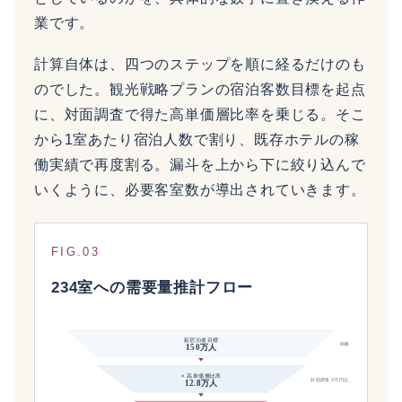
業です。
計算自体は、四つのステップを順に経るだけのも
のでした。観光戦略プランの宿泊客数目標を起点
に、対面調査で得た高単価層比率を乗じる。そこ
から1室あたり宿泊人数で割り、既存ホテルの稼
働実績で再度割る。漏斗を上から下に絞り込んで
いくように、必要客室数が導出されていきます。
FIG.03
234室への需要量推計フロー
延宿泊者目標
戦略プランの宿泊客数目標
150万人
× 高単価層比率
対面調査:3万円以上選択比率
12.8万人