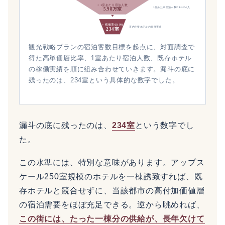
÷ 1室あたり宿泊人数
1室あたり宿泊人数2.1〜2.4人
5.98万室
÷ 稼働率69.9%
市内主要ホテルの稼働実績
234室
観光戦略プランの宿泊客数目標を起点に、対面調査で
得た高単価層比率、1室あたり宿泊人数、既存ホテル
の稼働実績を順に組み合わせていきます。漏斗の底に
残ったのは、234室という具体的な数字でした。
漏斗の底に残ったのは、
234室
という数字でし
た。
この水準には、特別な意味があります。アップス
ケール250室規模のホテルを一棟誘致すれば、既
存ホテルと競合せずに、当該都市の高付加価値層
の宿泊需要をほぼ充足できる。逆から眺めれば、
この街には、たった一棟分の供給が、長年欠けて