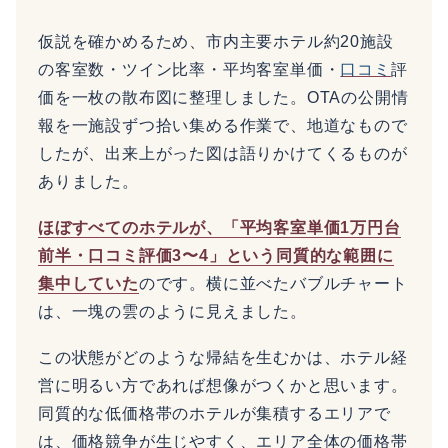
仮説を確かめるため、市内主要ホテル約20施設
の客室数・ツイン比率・平均客室単価・
口コミ
評
価を一枚の散布図に整理しました。OTAの公開情
報を一施設ずつ拾い集める作業で、地道なもので
したが、出来上がった図は語りかけてくるものが
ありました。
ほぼすべてのホテルが、「平均客室単価1万円台
前半・口コミ評価3〜4」という同質的な範囲に
集中していた
のです。横に並べたバブルチャート
は、一塊の雲のように見えました。
この状態がどのような帰結を生むかは、ホテル経
営に明るい方であれば想像がつくかと思います。
同質的な低価格帯のホテルが集積するエリアで
は、価格競争が生じやすく、エリア全体の価格帯