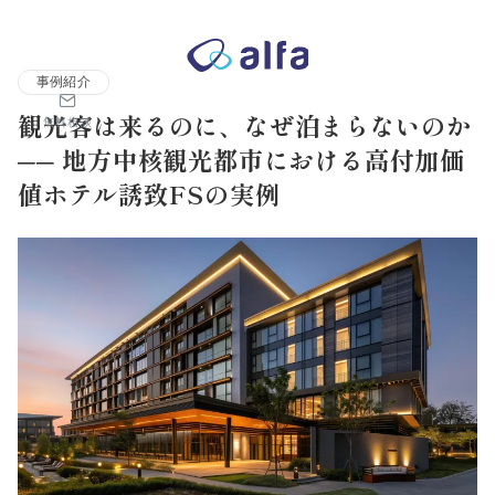
株式会社アルファコンサルティング｜ホテル・旅館・観光業の事業
事例紹介
観光客は来るのに、なぜ泊まらないのか
無料相談
── 地方中核観光都市における高付加価
値ホテル誘致FSの実例