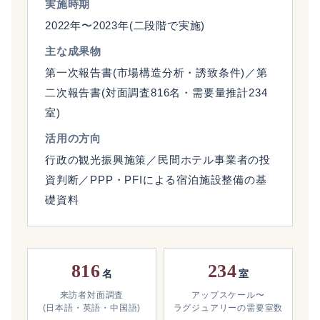
実施時期
2022年〜2023年(二段階で実施)
主な成果物
第一次報告書(市場構造分析・誘致条件)／第
二次報告書(対面調査816名・需要量推計234
室)
活用の方向
行政の観光振興施策／民間ホテル事業者の投
資判断／PPP・PFIによる宿泊施設整備の基
礎資料
816
234
名
室
来訪者対面調査
アップスケール〜
(日本語・英語・中国語)
ラグジュアリーの需要室数