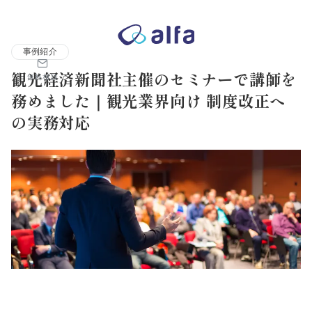
株式会社アルファコンサルティング｜ホテル・旅館・観光業の事業
事例紹介
観光経済新聞社主催のセミナーで講師を
無料相談
務めました｜観光業界向け 制度改正へ
の実務対応