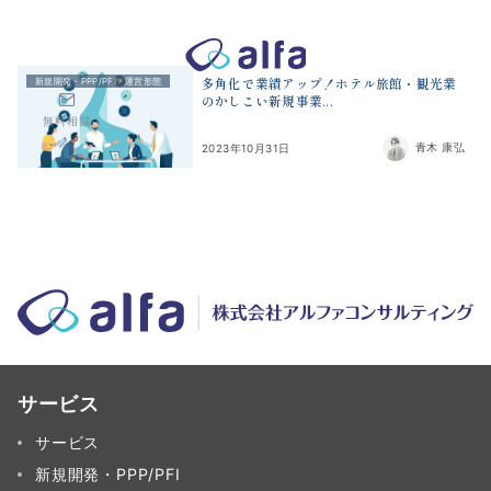
株式会社アルファコンサルティング｜ホテル・旅館・観光業の事業
多角化で業績アップ！ホテル旅館・観光業
新規開発・PPP/PFI・運営形態
のかしこい新規事業...
無料相談
青木 康弘
2023年10月31日
サービス
サービス
新規開発・PPP/PFI