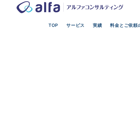
TOP
サービス
実績
料金とご依頼
光業の事業計画、新規事業、資金調達、M&A支援
投資