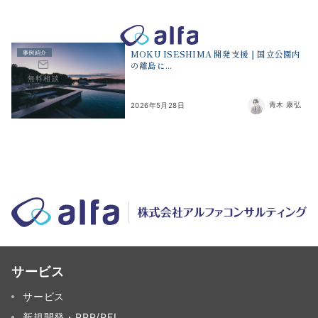
株式会社アルファコンサルティング｜ホテル・旅館・観光業の事業
MOKU ISESHIMA 開発支援｜国立公園内
事例紹介
の離島に...
無料相談
青木 康弘
2026年5月28日
サービス
サービス
新規開発・PPP/PFI