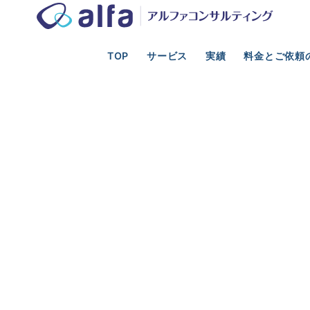
TOP
サービス
実績
料金とご依頼
光業の事業計画、新規事業、資金調達、M&A支援
ロジカルシンキン