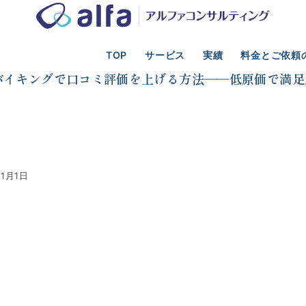
TOP
サービス
実績
料金とご依頼
光業の事業計画、新規事業、資金調達、M&A支援
口コミ評価
バイキングで口コミ評価を上げる方法――低原価で満足
11月1日