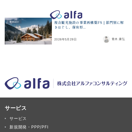
株式会社アルファコンサルティング｜ホテル・旅館・観光業の事業
複合観光施設の事業再構築FS｜部門別に解
事例紹介
きほぐし、保有形...
無料相談
青木 康弘
2026年5月29日
サービス
サービス
新規開発・PPP/PFI