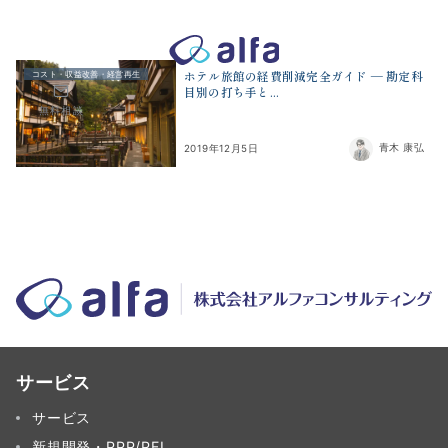
株式会社アルファコンサルティング｜ホテル・旅館・観光業の事業
ホテル旅館の経費削減完全ガイド ― 勘定科
コスト・収益改善・経営再生
目別の打ち手と...
無料相談
青木 康弘
2019年12月5日
サービス
サービス
新規開発・PPP/PFI