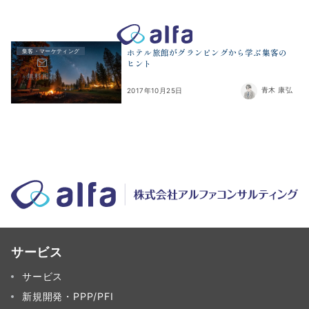
株式会社アルファコンサルティング｜ホテル・旅館・観光業の事業
ホテル旅館がグランピングから学ぶ集客の
集客・マーケティング
ヒント
無料相談
青木 康弘
2017年10月25日
サービス
サービス
新規開発・PPP/PFI