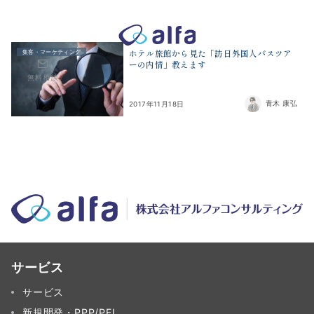
株式会社アルファコンサルティング｜ホテル・旅館・観光業の事業
ホテル旅館から見た「訪日外国人バスツア
集客・マーケティング
ーの内情」教えます
無料相談
青木 康弘
2017年11月18日
サービス
サービス
新規開発・PPP/PFI