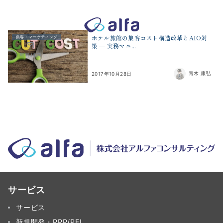
株式会社アルファコンサルティング｜ホテル・旅館・観光業の事業
ホテル旅館の集客コスト構造改革とAIO対
集客・マーケティング
策 ― 実務マニ...
無料相談
青木 康弘
2017年10月28日
サービス
サービス
新規開発・PPP/PFI