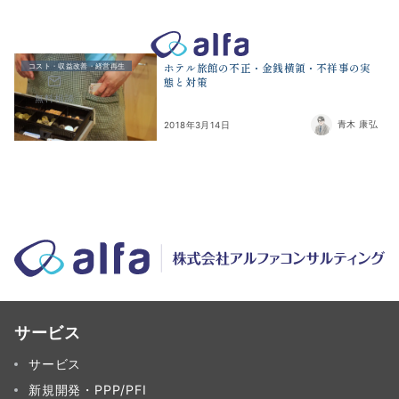
株式会社アルファコンサルティング｜ホテル・旅館・観光業の事業
ホテル旅館の不正・金銭横領・不祥事の実
コスト・収益改善・経営再生
態と対策
無料相談
青木 康弘
2018年3月14日
サービス
サービス
新規開発・PPP/PFI