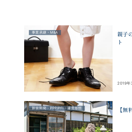
株式会社アルファコンサルティング｜ホテル・旅館・観
親子
事業承継・M&A
ト
2019年
【無
新規開発・PPP/PFI・運営形態