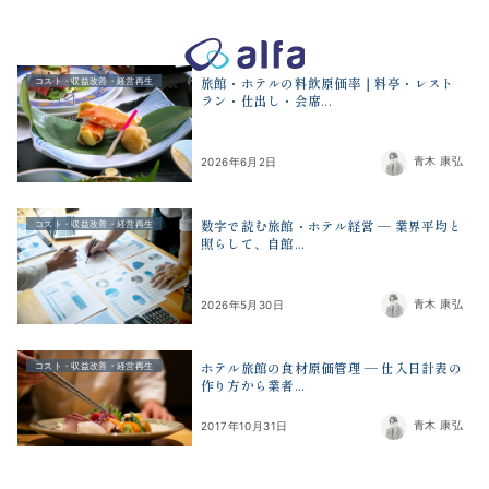
株式会社アルファコンサルティング｜ホテル・旅館・観光業の事業
旅館・ホテルの料飲原価率｜料亭・レスト
コスト・収益改善・経営再生
ラン・仕出し・会席...
無料相談
青木 康弘
2026年6月2日
数字で読む旅館・ホテル経営 ― 業界平均と
コスト・収益改善・経営再生
照らして、自館...
青木 康弘
2026年5月30日
ホテル旅館の食材原価管理 ― 仕入日計表の
コスト・収益改善・経営再生
作り方から業者...
青木 康弘
2017年10月31日