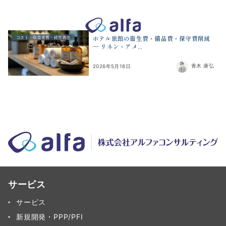
株式会社アルファコンサルティング｜ホテル・旅館・観光業の事業
ホテル旅館の衛生費・備品費・保守費削減
コスト・収益改善・経営再生
― リネン・アメ...
無料相談
青木 康弘
2026年5月18日
サービス
サービス
新規開発・PPP/PFI