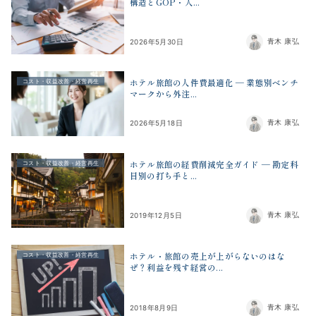
構造とGOP・人...
青木 康弘
2026年5月30日
ホテル旅館の人件費最適化 ― 業態別ベンチ
コスト・収益改善・経営再生
マークから外注...
青木 康弘
2026年5月18日
ホテル旅館の経費削減完全ガイド ― 勘定科
コスト・収益改善・経営再生
目別の打ち手と...
青木 康弘
2019年12月5日
ホテル・旅館の売上が上がらないのはな
コスト・収益改善・経営再生
ぜ？利益を残す経営の...
青木 康弘
2018年8月9日