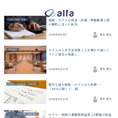
株式会社アルファコンサルティング｜ホテル・旅館・観光業の事業
旅館・ホテルの賃金・評価・等級制度｜宿
人材・採用・定着
の制約に合った給与...
無料相談
青木 康弘
2026年6月6日
ホテルの人手不足対策｜人を増やす前にシ
事例紹介
フトと宴会の見直し...
青木 康弘
2026年5月31日
数字で読む旅館・ホテルの人件費 ―
コスト・収益改善・経営再生
「40%の壁」と、削...
青木 康弘
2026年5月31日
ホテル・旅館の業態別利益率｜5業態の収益
コスト・収益改善・経営再生