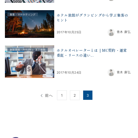
ホテル旅館がグランピングから学ぶ集客の
集客・マーケティング
ヒント
青木 康弘
2017年10月25日
ホテルオペレーターとは｜MC契約・運営
新規開発・PPP/PFI・運営形態
委託・リースの違い...
青木 康弘
2017年10月24日
投
前へ
1
2
3
稿
の
ペ
ー