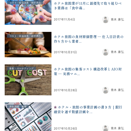
ホテル旅館業が11月に最優先で取り組むべ
コスト・収益改善・経営再生
き業務は「食中毒...
青木 康弘
2017年11月4日
ホテル旅館の食材原価管理 ― 仕入日計表の
コスト・収益改善・経営再生
作り方から業者...
青木 康弘
2017年10月31日
ホテル旅館の集客コスト構造改革とAIO対
集客・マーケティング
策 ― 実務マニ...
青木 康弘
2017年10月28日
ホテル・旅館の事業計画の書き方｜銀行
資金調達・融資
融資を通す数値計画を...
青木 康弘
2017年10月26日