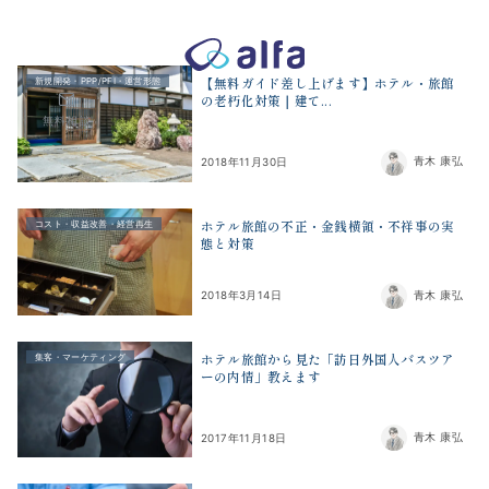
株式会社アルファコンサルティング｜ホテル・旅館・観光業の事業
【無料ガイド差し上げます】ホテル・旅館
新規開発・PPP/PFI・運営形態
の老朽化対策｜建て...
無料相談
青木 康弘
2018年11月30日
ホテル旅館の不正・金銭横領・不祥事の実
コスト・収益改善・経営再生
態と対策
青木 康弘
2018年3月14日
ホテル旅館から見た「訪日外国人バスツア
集客・マーケティング
ーの内情」教えます
青木 康弘
2017年11月18日