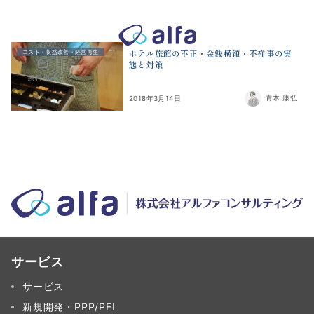
株式会社アルファコンサルティング｜ホテル・旅館・観光業の事業
ホテル旅館の不正・金銭横領・不祥事の実
コスト・収益改善・経営再生
態と対策
無料相談
青木 康弘
2018年3月14日
サービス
サービス
新規開発・PPP/PFI