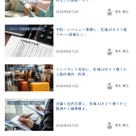
青木 康弘
2026年6月13日
予約・レベニュー業務に、生成AIをどう使
コスト・収益改善・経営再生
うか──高価なシ...
青木 康弘
2026年6月12日
インバウンド対応に、生成AIをどう使うか
集客・マーケティング
｜館内案内・約款...
青木 康弘
2026年6月12日
会議と社内文書に、生成AIをどう使うか｜
コスト・収益改善・経営再生
録音から議事録ま...
青木 康弘
2026年6月12日