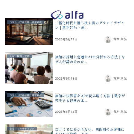
株式会社アルファコンサルティング｜ホテル・旅館・観光業の事業
二極化時代を勝ち抜く宿のグランドデザイ
コスト・収益改善・経営再生
ン｜黒字70%・赤...
無料相談
青木 康弘
2026年6月13日
旅館の採用と定着をAIで分析する方法｜な
人材・採用・定着
ぜ人が辞めるのか...
青木 康弘
2026年6月13日
旅館の決算書をAIで読み解く方法｜数字が
コスト・収益改善・経営再生
苦手でも経営の本...
青木 康弘
2026年6月13日
口コミでは分からない、来館前のお客様に
集客・マーケティング
あなたの旅館・ホテ...