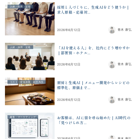
採用と人づくりに、生成AIをどう使うか｜
人材・採用・定着
求人原稿・応募対...
青木 康弘
2026年6月12日
「AIを使える人」を、社内にどう増やすか
人材・採用・定着
｜部署別・ホテル...
青木 康弘
2026年6月12日
厨房と生成AI｜メニュー開発からレシピの
コスト・収益改善・経営再生
標準化、原価まで...
青木 康弘
2026年6月12日
お客様は、AIに宿を尋ね始めた｜AI時代の
集客・マーケティング
「見つけられ方...
青木 康弘
2026年6月12日