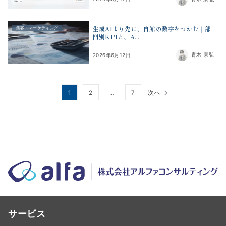
生成AIより先に、自館の数字をつかむ｜部
集客・マーケティング
門別KPIと、A...
青木 康弘
2026年6月12日
投
1
2
…
7
次へ
稿
の
ペ
ー
ジ
送
り
サービス