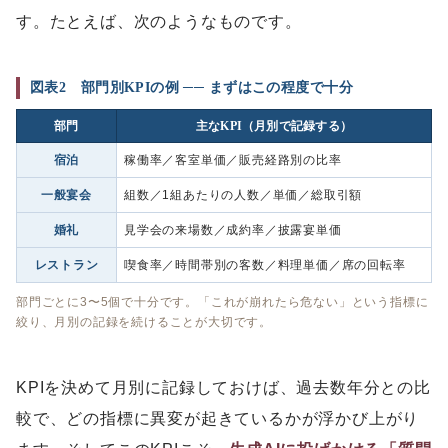
す。たとえば、次のようなものです。
図表2 部門別KPIの例 ── まずはこの程度で十分
部門
主なKPI（月別で記録する）
宿泊
稼働率／客室単価／販売経路別の比率
一般宴会
組数／1組あたりの人数／単価／総取引額
婚礼
見学会の来場数／成約率／披露宴単価
レストラン
喫食率／時間帯別の客数／料理単価／席の回転率
部門ごとに3〜5個で十分です。「これが崩れたら危ない」という指標に
絞り、月別の記録を続けることが大切です。
KPIを決めて月別に記録しておけば、過去数年分との比
較で、どの指標に異変が起きているかが浮かび上がり