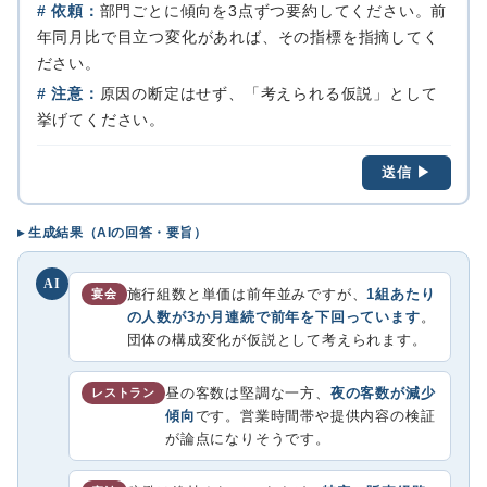
# 依頼：
部門ごとに傾向を3点ずつ要約してください。前
年同月比で目立つ変化があれば、その指標を指摘してく
ださい。
# 注意：
原因の断定はせず、「考えられる仮説」として
挙げてください。
送信 ▶
▸ 生成結果（AIの回答・要旨）
AI
施行組数と単価は前年並みですが、
1組あたり
宴会
の人数が3か月連続で前年を下回っています
。
団体の構成変化が仮説として考えられます。
昼の客数は堅調な一方、
夜の客数が減少
レストラン
傾向
です。営業時間帯や提供内容の検証
が論点になりそうです。