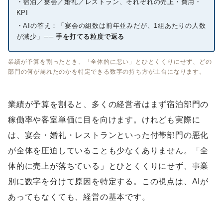
・宿泊／宴会／婚礼／レストラン、それぞれの売上・費用・
KPI
・AIの答え：「宴会の組数は前年並みだが、1組あたりの人数
が減少」
── 手を打てる粒度で返る
業績が予算を割ったとき、「全体的に悪い」とひとくくりにせず、どの
部門の何が崩れたのかを特定できる数字の持ち方が土台になります。
業績が予算を割ると、多くの経営者はまず宿泊部門の
稼働率や客室単価に目を向けます。けれども実際に
は、宴会・婚礼・レストランといった付帯部門の悪化
が全体を圧迫していることも少なくありません。「全
体的に売上が落ちている」とひとくくりにせず、事業
別に数字を分けて原因を特定する。この視点は、AIが
あってもなくても、経営の基本です。