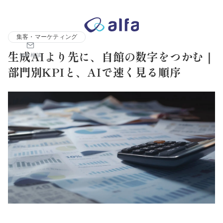
株式会社アルファコンサルティング｜ホテル・旅館・観光業の事業
集客・マーケティング
生成AIより先に、自館の数字をつかむ｜
無料相談
部門別KPIと、AIで速く見る順序