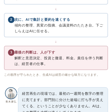
↓
次に、AIで集計と要約を速くする
2
傾向の整理、異変の指摘、会議資料のたたき台。下ご
しらえはAIに任せる。
↓
最後の判断は、人が下す
3
解釈と意思決定、投資と撤退、料金。責任を伴う判断
は、経営者の仕事。
この順序が守られたとき、生成AIは経営の確かな味方になります。
経営再生の現場では、最初の一週間を数字の整理
に充てます。部門別に分けた途端に打ち手が見え
青木康弘
てくる、ということが少なくありません。AIは、