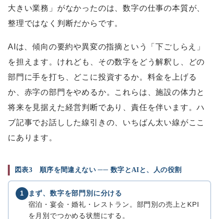
大きい業務」がなかったのは、数字の仕事の本質が、
整理ではなく判断だからです。
AIは、傾向の要約や異変の指摘という「下ごしらえ」
を担えます。けれども、その数字をどう解釈し、どの
部門に手を打ち、どこに投資するか。料金を上げる
か、赤字の部門をやめるか。これらは、施設の体力と
将来を見据えた経営判断であり、責任を伴います。ハ
ブ記事でお話しした線引きの、いちばん太い線がここ
にあります。
図表3 順序を間違えない ── 数字とAIと、人の役割
まず、数字を部門別に分ける
1
宿泊・宴会・婚礼・レストラン。部門別の売上とKPI
を月別でつかめる状態にする。