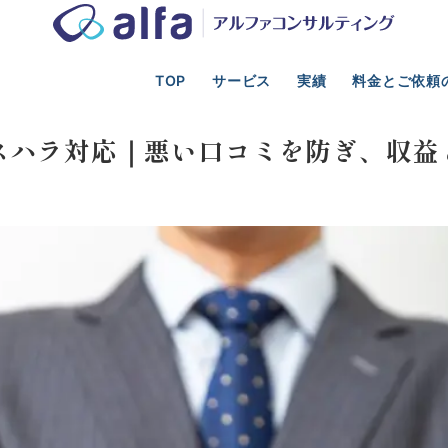
TOP
サービス
実績
料金とご依頼
光業の事業計画、新規事業、資金調達、M&A支援
人材・採用・定着
スハラ対応｜悪い口コミを防ぎ、収益