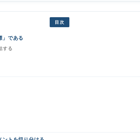
目次
標」である
結する
メントを切り分ける