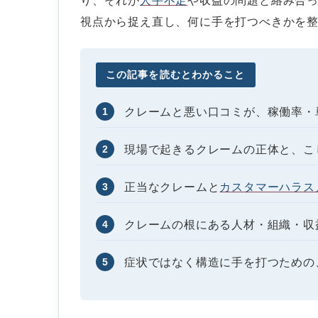
り、それが
人手不足
や収益の問題と絡み合
視点から捉え直し、何に手を打つべきかを
この記事を読むとわかること
1
クレームと悪い口コミが、稼働率・
2
現場で起きるクレームの正体と、こ
3
正当なクレームと
カスタマーハラス
4
クレームの根にある人材・組織・収
5
症状ではなく構造に手を打つための