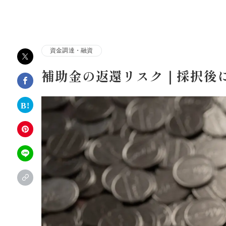
株式会社アルファコンサルティング｜ホテル・旅館・観
資金調達・融資
補助金の返還リスク｜採択後