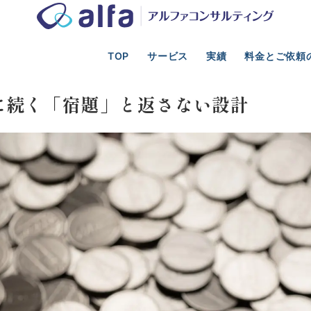
TOP
サービス
実績
料金とご依頼
光業の事業計画、新規事業、資金調達、M&A支援
資金調達・融資
に続く「宿題」と返さない設計