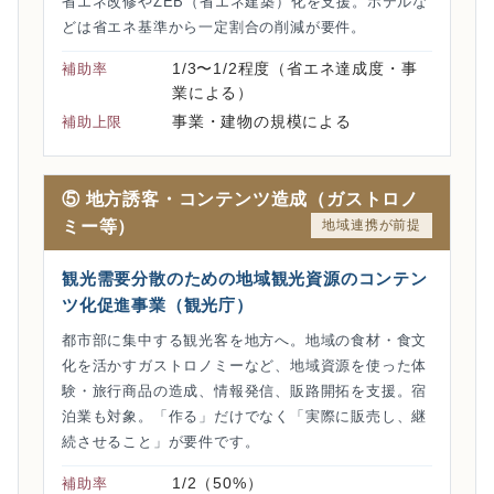
省エネ改修やZEB（省エネ建築）化を支援。ホテルな
どは省エネ基準から一定割合の削減が要件。
1/3〜1/2程度（省エネ達成度・事
補助率
業による）
事業・建物の規模による
補助上限
⑤ 地方誘客・コンテンツ造成（ガストロノ
ミー等）
地域連携が前提
観光需要分散のための地域観光資源のコンテン
ツ化促進事業（観光庁）
都市部に集中する観光客を地方へ。地域の食材・食文
化を活かすガストロノミーなど、地域資源を使った体
験・旅行商品の造成、情報発信、販路開拓を支援。宿
泊業も対象。「作る」だけでなく「実際に販売し、継
続させること」が要件です。
1/2（50%）
補助率