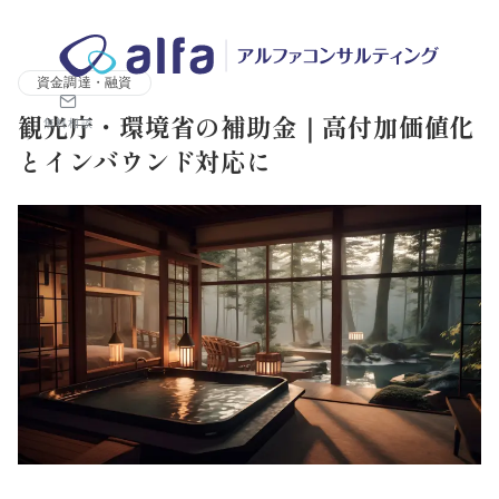
株式会社アルファコンサルティング｜ホテル・旅館・観光業の事業
資金調達・融資
観光庁・環境省の補助金｜高付加価値化
無料相談
とインバウンド対応に