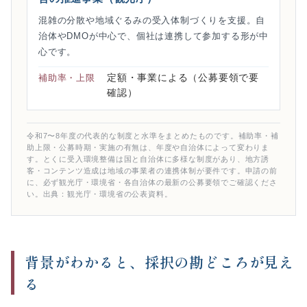
混雑の分散や地域ぐるみの受入体制づくりを支援。自
治体やDMOが中心で、個社は連携して参加する形が中
心です。
定額・事業による（公募要領で要
補助率・上限
確認）
令和7〜8年度の代表的な制度と水準をまとめたものです。補助率・補
助上限・公募時期・実施の有無は、年度や自治体によって変わりま
す。とくに受入環境整備は国と自治体に多様な制度があり、地方誘
客・コンテンツ造成は地域の事業者の連携体制が要件です。申請の前
に、必ず観光庁・環境省・各自治体の最新の公募要領でご確認くださ
い。出典：観光庁・環境省の公表資料。
背景がわかると、採択の勘どころが見え
る