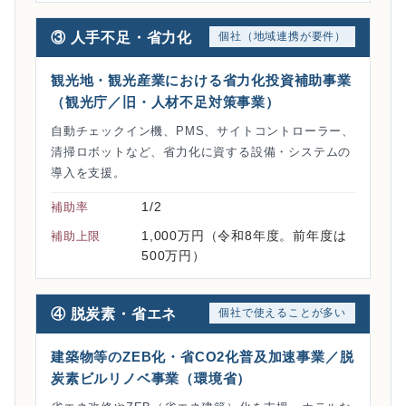
③ 人手不足・省力化
個社（地域連携が要件）
観光地・観光産業における省力化投資補助事業
（観光庁／旧・人材不足対策事業）
自動チェックイン機、PMS、サイトコントローラー、
清掃ロボットなど、省力化に資する設備・システムの
導入を支援。
1/2
補助率
1,000万円（令和8年度。前年度は
補助上限
500万円）
④ 脱炭素・省エネ
個社で使えることが多い
建築物等のZEB化・省CO2化普及加速事業／脱
炭素ビルリノベ事業（環境省）