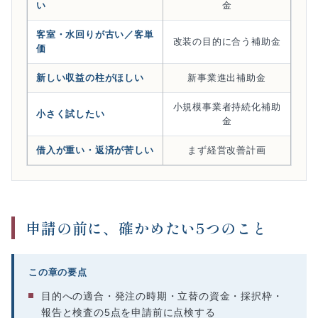
い
金
客室・水回りが古い／客単
改装の目的に合う補助金
価
新しい収益の柱がほしい
新事業進出補助金
小規模事業者持続化補助
小さく試したい
金
借入が重い・返済が苦しい
まず経営改善計画
申請の前に、確かめたい5つのこと
この章の要点
目的への適合・発注の時期・立替の資金・採択枠・
報告と検査の5点を申請前に点検する